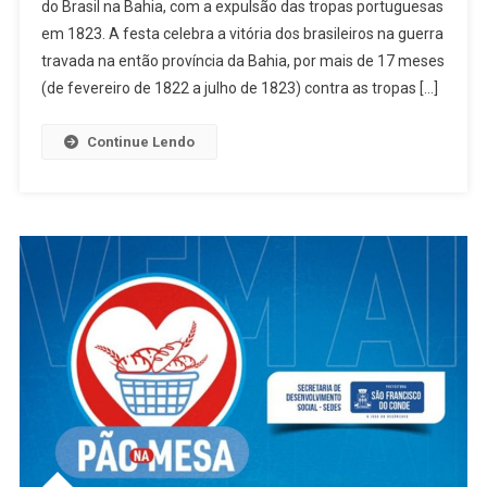
do Brasil na Bahia, com a expulsão das tropas portuguesas
DIAS
em 1823. A festa celebra a vitória dos brasileiros na guerra
28
travada na então província da Bahia, por mais de 17 meses
DE
JUNHO
(de fevereiro de 1822 a julho de 1823) contra as tropas […]
E
13
Continue Lendo
DE
JULHO.
ESPETÁCULO
DE
DANÇA,
CERIMÔNIAS
CÍVICAS,
DESFILE
DE
FANFARRAS
EM
ALUSÃO
AO
2