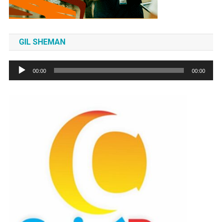
GIL SHEMAN
Tocador
00:00
00:00
de
áudio