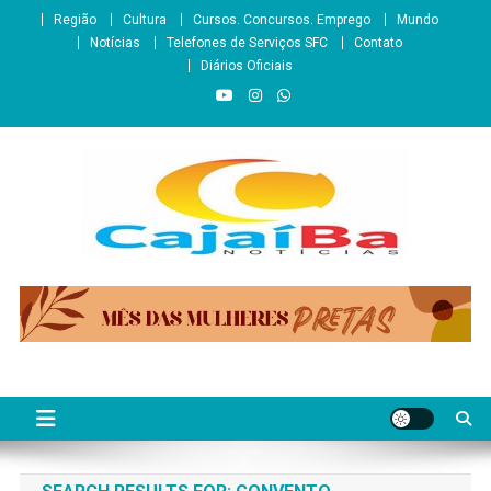
Skip
Região
Cultura
Cursos. Concursos. Emprego
Mundo
to
Notícias
Telefones de Serviços SFC
Contato
content
Diários Oficiais
CajaíbaNotícias
Informação é Poder___São Francisco do Conde/BA