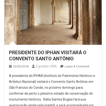
PRESIDENTE DO IPHAN VISITARÁ O
CONVENTO SANTO ANTÔNIO
Egivaldo LIMA
On
10/05/2018
Leave A Comment
PRESIDENT
A presidente do IPHAN (Instituto do Patrimônio Histórico e
DO
Artístico Nacional) visitará o Convento Santo Antônio em
IPHAN
São Francico do Conde, no próximo domingo para
VISITARÁ
confirmar de perto o péssimo estado de conservação do
O
CONVENTO
monumento histórico. Kátia Santos Bogéa fará sua
SANTO
averiguação ainda pela manhã, e será acompanhada por