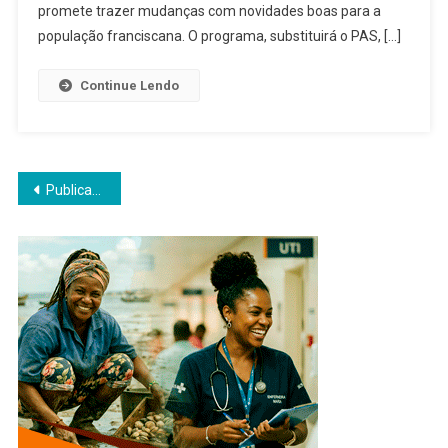
NA
promete trazer mudanças com novidades boas para a
PRÓXIMA
população franciscana. O programa, substituirá o PAS, […]
QUINTA
Continue Lendo
Navegação
Publicações mais antigas
por
posts