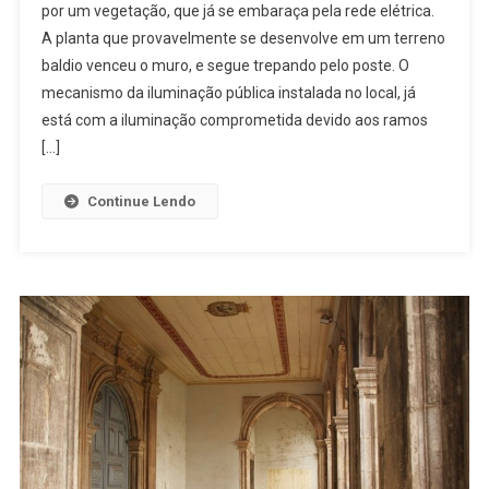
por um vegetação, que já se embaraça pela rede elétrica.
CONTA
A planta que provavelmente se desenvolve em um terreno
DE
baldio venceu o muro, e segue trepando pelo poste. O
POSTE
PRÓXIMO
mecanismo da iluminação pública instalada no local, já
AO
está com a iluminação comprometida devido aos ramos
CONVENTO
[…]
Continue Lendo