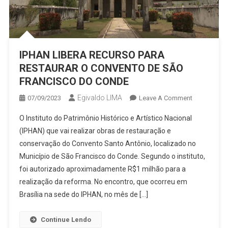
IPHAN LIBERA RECURSO PARA
RESTAURAR O CONVENTO DE SÃO
FRANCISCO DO CONDE
Egivaldo LIMA
On
07/09/2023
Leave A Comment
IPHAN
O Instituto do Patrimônio Histórico e Artístico Nacional
LIBERA
(IPHAN) que vai realizar obras de restauração e
RECURSO
conservação do Convento Santo Antônio, localizado no
PARA
Município de São Francisco do Conde. Segundo o instituto,
RESTAURA
O
foi autorizado aproximadamente R$1 milhão para a
CONVENTO
realização da reforma. No encontro, que ocorreu em
DE
Brasília na sede do IPHAN, no mês de […]
SÃO
FRANCISCO
Continue Lendo
DO