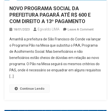
DE
NOVO PROGRAMA SOCIAL DA
JULHO
PREFEITURA PAGARÁ ATÉ R$ 600 E
COM DIREITO A 13º PAGAMENTO
Egivaldo LIMA
On
18/01/2023
Leave A Comment
NOVO
Amanhã a prefeitura de São Francisco do Conde vai lançar
PROGRAMA
o Programa Pão na Mesa que substitui o PAA, Programa
SOCIAL
de Acolhimento Social. Mas beneficiários e não
DA
beneficiários estão cheios de dúvidas em relação ao novo
PREFEITUR
PAGARÁ
programa. O Pão na Mesa seguirá os mesmos critérios do
ATÉ
PAS, onde é necessário se enquadrar em alguns requisitos
R$
[…]
600
E
Continue Lendo
COM
DIREITO
A
13º