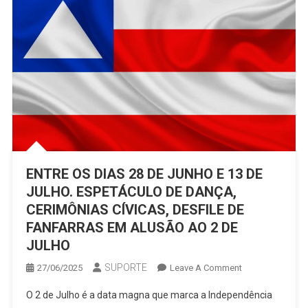
ENTRE OS DIAS 28 DE JUNHO E 13 DE
JULHO. ESPETÁCULO DE DANÇA,
CERIMÔNIAS CÍVICAS, DESFILE DE
FANFARRAS EM ALUSÃO AO 2 DE
JULHO
SUPORTE
On
27/06/2025
Leave A Comment
ENTRE
O 2 de Julho é a data magna que marca a Independência
OS