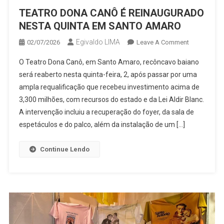
TEATRO DONA CANÔ É REINAUGURADO
NESTA QUINTA EM SANTO AMARO
Egivaldo LIMA
On
02/07/2026
Leave A Comment
TEATRO
O Teatro Dona Canô, em Santo Amaro, recôncavo baiano
DONA
será reaberto nesta quinta-feira, 2, após passar por uma
CANÔ
ampla requalificação que recebeu investimento acima de
É
3,300 milhões, com recursos do estado e da Lei Aldir Blanc.
REINAUGU
NESTA
A intervenção incluiu a recuperação do foyer, da sala de
QUINTA
espetáculos e do palco, além da instalação de um […]
EM
SANTO
Continue Lendo
AMARO