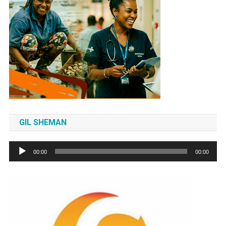
GIL SHEMAN
Tocador
00:00
00:00
de
áudio