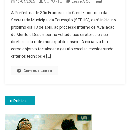
SUPORTE
On
13/04/2026
Leave A Comment
SEDUC
A Prefeitura de São Francisco do Conde, por meio da
INICIA
Secretaria Municipal da Educação (SEDUC), dará início, no
AVALIAÇÃO
próximo dia 13 de abril, ao processo interno de Avaliação
PARA
de Mérito e Desempenho voltado aos diretores e vice-
DIRETORES
E
diretores da rede municipal de ensino. A iniciativa tem
VICES-
como objetivo fortalecer a gestão escolar, considerando
DIRETORES
critérios técnicos e […]
Continue Lendo
Navegação
Publicações mais antigas
por
posts