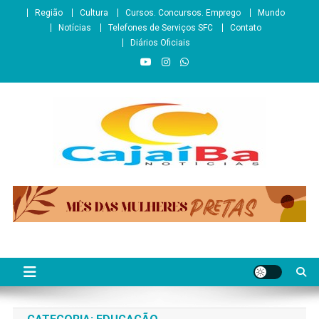
Skip
Região
Cultura
Cursos. Concursos. Emprego
Mundo
to
Notícias
Telefones de Serviços SFC
Contato
content
Diários Oficiais
CajaíbaNotícias
Informação é Poder___São Francisco do Conde/BA