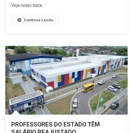
PROFESSOR
Veja nosso Insta
E
GESTORES
Continue Lendo
PARTICIPAM
DE
FORMAÇÃO
DO
PROJETO
A
COR
DA
CULTURA
EM
SÃO
FRANCISCO
DO
CONDE
PROFESSORES DO ESTADO TÊM
SALÁRIO REAJUSTADO