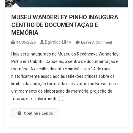
MUSEU WANDERLEY PINHO INAUGURA
CENTRO DE DOCUMENTAÇÃO E
MEMÓRIA
Egivaldo LIMA
On
14/05/2026
Leave A Comment
MUSEU
Hoje será inaugurado no Museu do Recôncavo Wanderley
WANDERLE
Pinho em Caboto, Candeias, o centro de documentação e
PINHO
memória. A escolha da data é simbólica, o 14 de maio,
INAUGURA
historicamente associado às reflexões críticas sobre os
CENTRO
DE
limites da abolição formal da escravatura no Brasil, marca
DOCUMENT
um momento de elaboração da memória, projeção de
E
futuros e fortalecimento […]
MEMÓRIA
Continue Lendo