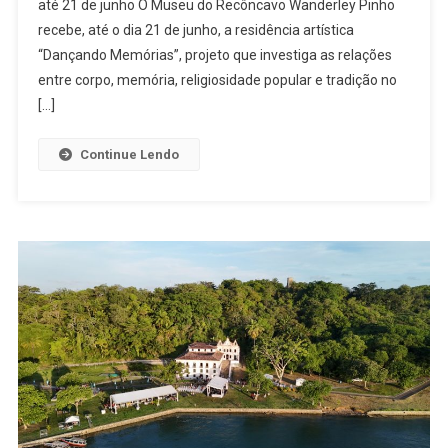
até 21 de junho O Museu do Recôncavo Wanderley Pinho
OCUPA
MUSEU
recebe, até o dia 21 de junho, a residência artística
DO
“Dançando Memórias”, projeto que investiga as relações
RECÔNCAV
entre corpo, memória, religiosidade popular e tradição no
COM
[…]
OFICINAS,
INSTALAÇÃ
Continue Lendo
E
AÇÕES
SOBRE
MEMÓRIA
E
CULTURA
POPULAR