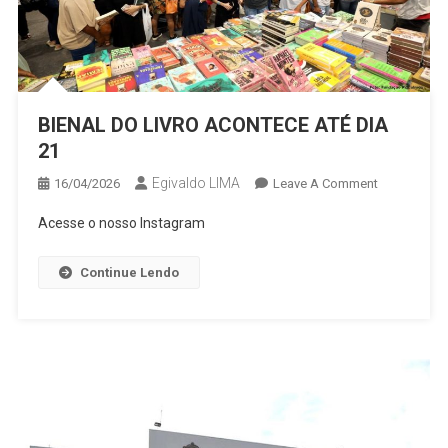
DE
SAÚDE
PARA
ALUNOS
BIENAL DO LIVRO ACONTECE ATÉ DIA
21
Egivaldo LIMA
On
16/04/2026
Leave A Comment
BIENAL
Acesse o nosso Instagram
DO
LIVRO
Continue Lendo
ACONTECE
ATÉ
DIA
21