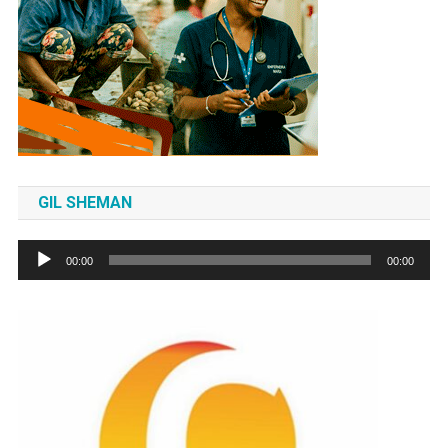
GIL SHEMAN
Tocador
00:00
00:00
de
áudio