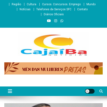
Skip
Região
Cultura
Cursos. Concursos. Emprego
Mundo
to
Notícias
Telefones de Serviços SFC
Contato
content
Diários Oficiais
CajaíbaNotícias
Informação é Poder___São Francisco do Conde/BA