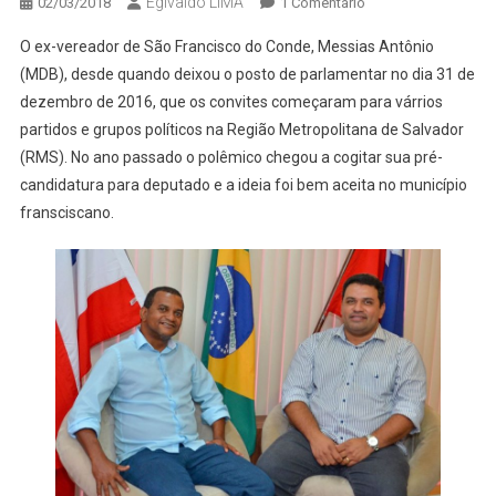
Egivaldo LIMA
Em
02/03/2018
1 Comentário
VEREADOR
O ex-vereador de São Francisco do Conde, Messias Antônio
CONVIDA
(MDB), desde quando deixou o posto de parlamentar no dia 31 de
MESSIAS
dezembro de 2016, que os convites começaram para várrios
PARA
partidos e grupos políticos na Região Metropolitana de Salvador
SEU
PARTIDO
(RMS). No ano passado o polêmico chegou a cogitar sua pré-
E
candidatura para deputado e a ideia foi bem aceita no município
QUER
fransciscano.
ELE
COMO
CANDIDATO
A
DEPUTADO