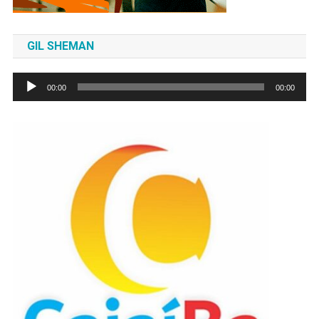
GIL SHEMAN
Tocador
00:00
00:00
de
áudio