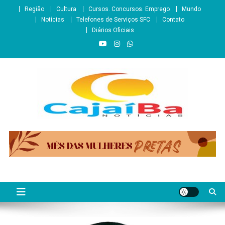
Skip
Região
Cultura
Cursos. Concursos. Emprego
Mundo
to
Notícias
Telefones de Serviços SFC
Contato
content
Diários Oficiais
CajaíbaNotícias
Informação é Poder___São Francisco do Conde/BA