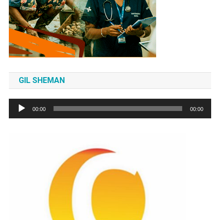
GIL SHEMAN
Tocador
00:00
00:00
de
áudio