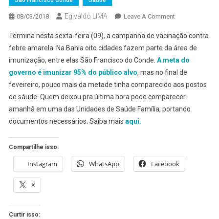
São Francisco Conde
Saúde
Egivaldo LIMA
On
08/03/2018
Leave A Comment
CAMPANHA
Termina nesta sexta-feira (09), a campanha de vacinação contra
DE
febre amarela. Na Bahia oito cidades fazem parte da área de
VACINAÇÃO
imunização, entre elas São Francisco do Conde.
A meta do
CONTRA
governo é imunizar 95% do público alvo
, mas no final de
FEBRE
AMARELA
feveireiro, pouco mais da metade tinha comparecido aos postos
CHEGA
de sáude. Quem deixou pra última hora pode comparecer
AO
amanhã em uma das Unidades de Saúde Família, portando
FIM;
documentos necessários. Saiba mais
aqui.
MAS
AINDA
Compartilhe isso:
DÁ
TEMPO
Instagram
WhatsApp
Facebook
TOMAR
X
A
SUA
Curtir isso: