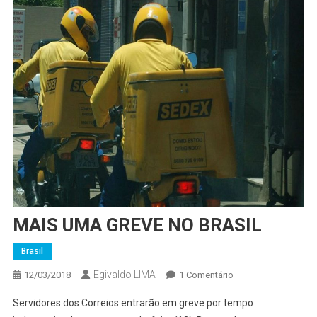
MAIS UMA GREVE NO BRASIL
Brasil
Egivaldo LIMA
Em
12/03/2018
1 Comentário
MAIS
Servidores dos Correios entrarão em greve por tempo
UMA