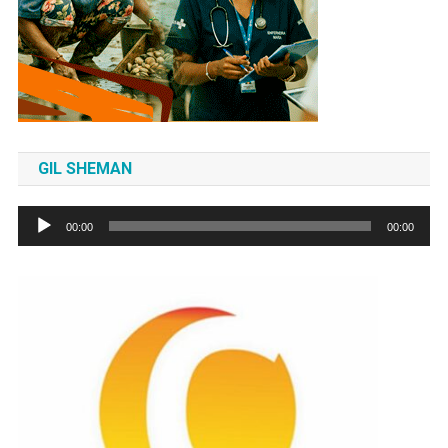
GIL SHEMAN
Tocador
00:00
00:00
de
áudio