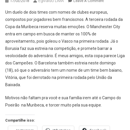
Egivaldo LIMA
On
17/03/2018
Leave A Comment
MANCHESTER
Um duelo de dois times com nomes de clubes europeus,
CITY
compostos por jogadores bem franciscnos. A terceira rodada da
E
Copa da Muribeca reserva muitas emoções. O Manchester City
BORUSSIA
entra em campo em busca de manter os 100% de
SE
ENFRENTAM
aproveitamento, pois goleou o Vasco na primeira rodada. Já o
AMANHÃ
Borusia faz sua estreia na competição, e promete barrar a
NA
veolocidade do adversário. É meus amigos, esta copa parece Liga
TERRA
dos Campeões. O Barcelona também estreia neste domingo
DO
(18), só que o adversário tem um nome de um time bem baiano,
PETRÓLEO
Vitória, que foi derrotado na primeira rodada pelo União da
Baixada.
Motivos não faltam pra você e sua família irem até o Campo do
Poeirão na Muribeca, e torcer muito pela sua equipe.
Compartilhe isso: