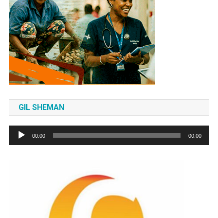
GIL SHEMAN
Tocador
00:00
00:00
de
áudio