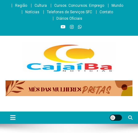
Skip
Região
Cultura
Cursos. Concursos. Emprego
Mundo
to
Notícias
Telefones de Serviços SFC
Contato
content
Diários Oficiais
CajaíbaNotícias
Informação é Poder___São Francisco do Conde/BA