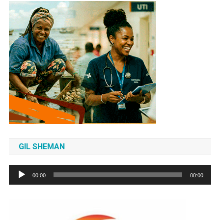
GIL SHEMAN
Tocador
00:00
00:00
de
áudio