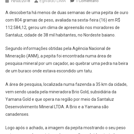
Egivaldo LIMA
Em
19/03/2018
1 Comentário
CAÇADA
A descoberta há menos de duas semanas de uma pepita de ouro
DOS
com 804 gramas de peso, avaliada na sexta-feira (16) em R$
SONHOS:
112.584,12, gerou um clima de apreensão nos moradores de
CAÇADOR
Santaluz, cidade de 38 mil habitantes, no Nordeste baiano.
ACHA
PEPITA
Segundo informações obtidas pela Agência Nacional de
AVALIADA
EM
Mineração (ANM), a pepita foi encontrada numa área de
MAIS
pesquisa mineral por um caçador, ao quebrar uma pedra na beira
R$
de um buraco onde estava escondido um tatu.
112
MIL
A área de pesquisa, localizada numa fazenda a 35 km da cidade,
EM
vem sendo usada pela mineradora Brio Gold, subsidiária da
BURACO
Yamana Gold e que opera na região por meio da Santaluz
DE
Desenvolvimento Mineral LTDA. A Brio e a Yamana são
TATU
canadenses.
Logo após o achado, a imagem da pepita mostrando o seu peso