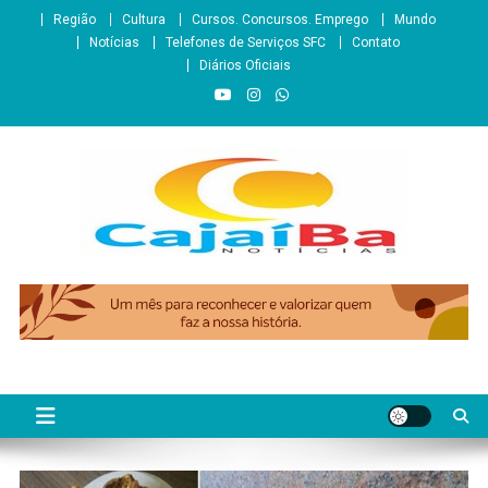
Skip
Região
Cultura
Cursos. Concursos. Emprego
Mundo
to
Notícias
Telefones de Serviços SFC
Contato
content
Diários Oficiais
CajaíbaNotícias
Informação é Poder___São Francisco do Conde/BA