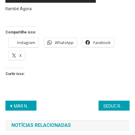
Itambé Agora
Compartilhe isso:
Instagram
WhatsApp
Facebook
X
Curtir isso:
Navegação
MAR NO ENTORNO DE ILHA DE MARÉ ESTÁ SOFRENDO CONTAMINAÇÃO
SEDUC REALIZA ENCONTRO DE FORMAÇÃO DE COORDENADORES
de
NOTÍCIAS RELACIONADAS
Post