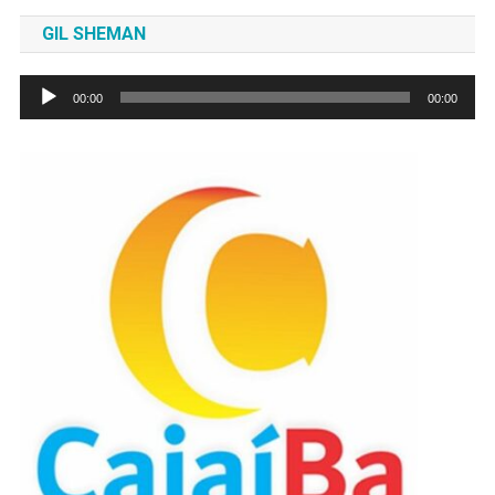
GIL SHEMAN
Tocador
00:00
00:00
de
áudio