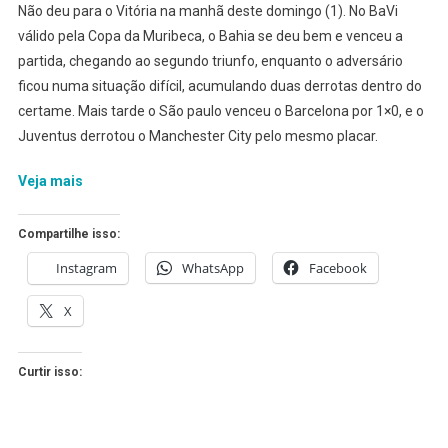
Não deu para o Vitória na manhã deste domingo (1). No BaVi
PERDE
válido pela Copa da Muribeca, o Bahia se deu bem e venceu a
PARA
partida, chegando ao segundo triunfo, enquanto o adversário
O
ficou numa situação difícil, acumulando duas derrotas dentro do
BAHIA
E
certame. Mais tarde o São paulo venceu o Barcelona por 1×0, e o
SE
Juventus derrotou o Manchester City pelo mesmo placar.
COMPLICA
NA
Veja mais
COPA
Compartilhe isso:
Instagram
WhatsApp
Facebook
X
Curtir isso: