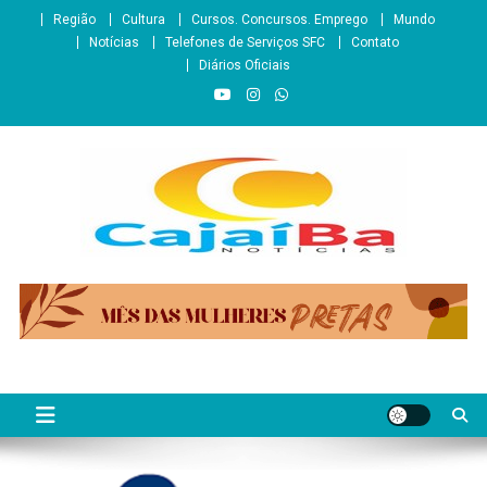
Skip
Região
Cultura
Cursos. Concursos. Emprego
Mundo
to
Notícias
Telefones de Serviços SFC
Contato
content
Diários Oficiais
CajaíbaNotícias
Informação é Poder___São Francisco do Conde/BA