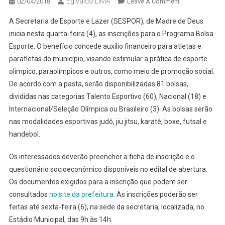
Egivaldo LIMA
On
02/04/2018
Leave A Comment
SECRETARIA
A Secretaria de Esporte e Lazer (SESPOR), de Madre de Deus
ABRE
inicia nesta quarta-feira (4), as inscrições para o Programa Bolsa
INSCRIÇÕES
Esporte. O benefício concede auxílio financeiro para atletas e
PARA
paratletas do município, visando estimular a prática de esporte
BOLSA
ESPORTIVA
olímpico, paraolímpicos e outros, como meio de promoção social.
EM
De acordo com a pasta, serão disponibilizadas 81 bolsas,
MADRE
divididas nas categorias Talento Esportivo (60), Nacional (18) e
DE
Internacional/Seleção Olímpica ou Brasileiro (3). As bolsas serão
DEUS
nas modalidades esportivas judô, jiu jitsu, karatê, boxe, futsal e
handebol.
Os interessados deverão preencher a ficha de inscrição e o
questionário socioeconômico disponíveis no edital de abertura.
Os documentos exigidos para a inscrição que podem ser
consultados
no site da prefeitura.
As inscrições poderão ser
feitas até sexta-feira (6), na sede da secretaria, localizada, no
Estádio Municipal, das 9h às 14h.