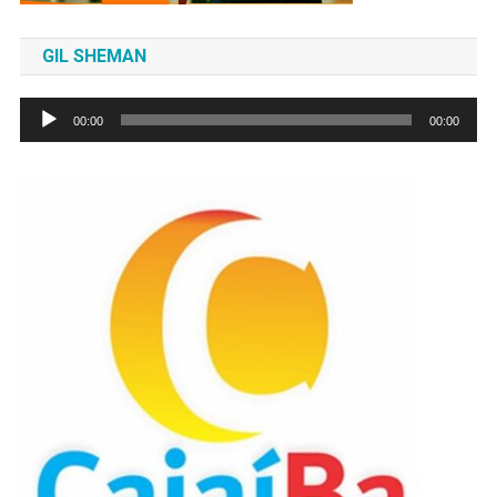
GIL SHEMAN
Tocador
00:00
00:00
de
áudio