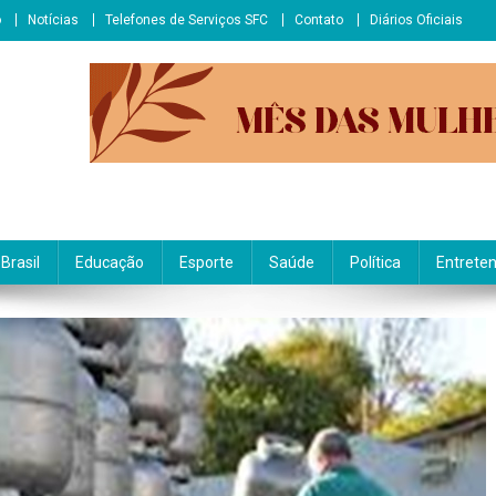
o
Notícias
Telefones de Serviços SFC
Contato
Diários Oficiais
Brasil
Educação
Esporte
Saúde
Política
Entrete