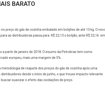
MAIS BARATO
S
 no preço do gás de cozinha embalado em botijões de até 13 kg. O nov
ço para as distribuidoras passa para R$ 22,13 o botijão, ante R$ 23,16 e
ZINHA
AR
is a partir de janeiro de 2018. O insumo da Petrobras tem como
IS
mercado europeu, mais uma margem de 5%.
RATO
a metodologia de reajuste dos preços do gás de cozinha após uma
istribuidores desde o início de junho, o que trouxe impacto relevante
buscar suavizar o efeito das oscilações de preço.