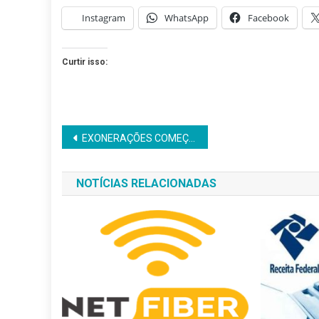
Instagram
WhatsApp
Facebook
Curtir isso:
Navegação
EXONERAÇÕES COMEÇAM NOS PRÓXIMOS DIAS
de
NOTÍCIAS RELACIONADAS
Post