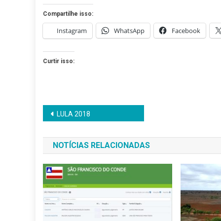
Compartilhe isso:
Instagram
WhatsApp
Facebook
Curtir isso:
Navegação
LULA 2018
de
NOTÍCIAS RELACIONADAS
Post