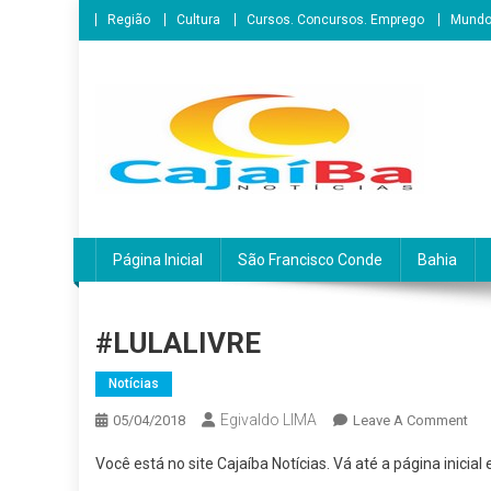
Skip
Região
Cultura
Cursos. Concursos. Emprego
Mund
to
content
CajaíbaNotícias
Informação é Poder___São Francisco do Conde/BA
Página Inicial
São Francisco Conde
Bahia
#LULALIVRE
Notícias
Egivaldo LIMA
On
05/04/2018
Leave A Comment
#LU
Você está no site Cajaíba Notícias. Vá até a página inicia