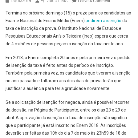
Egivaldo LIMA
On
13/04/2018
Leave A Comment
JÁ
Termina no próximo domingo (15) o prazo para os candidatos ao
FEZ
Exame Nacional do Ensino Médio (Enem)
pedirem a isenção
da
O
taxa de inscrição da prova. O Instituto Nacional de Estudos e
SEU
Pesquisas Educacionais Anísio Teixeira (Inep) espera que cerca
PEDIDO
DE
de 4 milhões de pessoas peçam a isenção da taxa neste ano.
ISENÇÃO
DE
Em 2018, o Enem completa 20 anos e pela primeira vez o pedido
TAXA
de isenção da taxa é feito antes do período de inscrição.
DO
Também pela primeira vez, os candidatos que tiveram a isenção
ENEM?
no ano passado e faltaram aos dois dias de prova terão que
ÚLTIMO
justificar a ausência para ter a gratuidade novamente.
DIA
SE
Se a solicitação de isenção for negada, ainda é possível recorrer
APROXIMA
da decisão, na Página do Participante, entre os dias 23 e 29 de
abril. A aprovação da isenção da taxa de inscrição não significa
que o participante já está inscrito no Enem 2018. As inscrições
deverão ser feitas das 10h do dia 7 de maio às 23h59 de 18 de