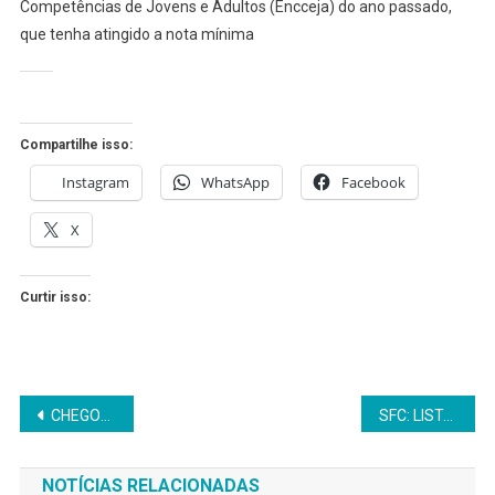
Competências de Jovens e Adultos (Encceja) do ano passado,
que tenha atingido a nota mínima
Compartilhe isso:
Instagram
WhatsApp
Facebook
X
Curtir isso:
Navegação
CHEGOU NOVO CARREGAMENTO DE BATERIAS NA SANTIAGO CICLO
SFC: LISTA DE EXONERADOS DA PRFEITURA
de
NOTÍCIAS RELACIONADAS