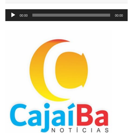
Tocador
00:00
00:00
de
áudio