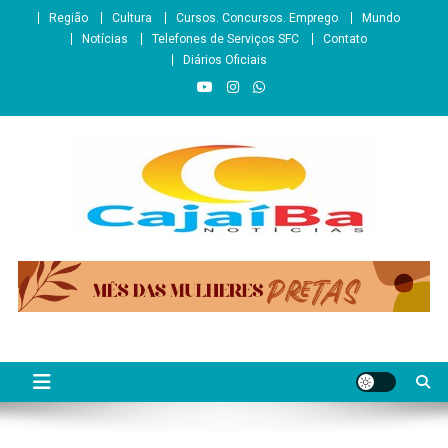
Skip
Região
Cultura
Cursos. Concursos. Emprego
Mundo
to
Notícias
Telefones de Serviços SFC
Contato
content
Diários Oficiais
CajaíbaNotícias
Informação é Poder___São Francisco do Conde/BA