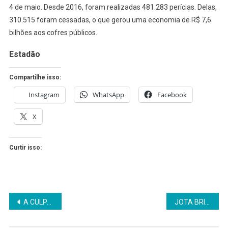
4 de maio. Desde 2016, foram realizadas 481.283 perícias. Delas,
310.515 foram cessadas, o que gerou uma economia de R$ 7,6
bilhões aos cofres públicos.
Estadão
Compartilhe isso:
Instagram
WhatsApp
Facebook
X
Curtir isso:
Navegação
A CULPA É DE QUEM FEZ OU DE QUEM NÃO MANDOU TIRAR?
JOTA BRITTO É HOMENGEADO PELA CÂMARA DE SÃO F. DO CONDE
de