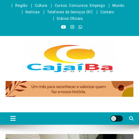
Skip
Região
Cultura
Cursos. Concursos. Emprego
Mundo
to
Notícias
Telefones de Serviços SFC
Contato
content
Diários Oficiais
CajaíbaNotícias
Informação é Poder___São Francisco do Conde/BA