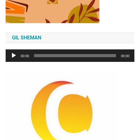
GIL SHEMAN
Tocador
00:00
00:00
de
áudio