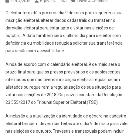
Egivaldo LIMA
On
21/04/2018
Leave A Comment
PRAZO
O eleitor tem até o próximo dia 9 de maio para requerer a sua
FINAL
inscrição eleitoral, alterar dados cadastrais ou transferir o
PARA
domicílio eleitoral para estar apto a votar nas eleições de
REGULARIZA
outubro. A data também será o último dia para o eleitor com
TÍTULO
DE
deficiência ou mobilidade reduzida solicitar sua transferência
ELEITOR
para seção com acessibilidade.
ESTÁ
PRÓXIMO
Ainda de acordo com o calendário eleitoral, 9 de maio será o
prazo final para que os presos provisórios e os adolescentes
internados que não tiverem inscrição eleitoral regular sejam
alistados ou requeiram a regularização de sua situação para
votar nas eleições de 2018. Os prazos constam da Resolução
23.555/2017 do Tribunal Superior Eleitoral (TSE).
A inclusão e a atualização da identidade de gênero no cadastro
eleitoral também devem ser feitas até o dia 9 de maio para valer
nas eleições de outubro. Travestis e transexuais podem incluir