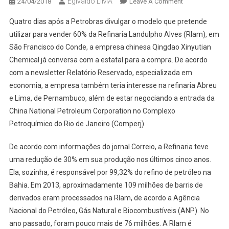
Egivaldo LIMA
On
24/04/2018
Leave A Comment
NEGÓCIO
Quatro dias após a Petrobras divulgar o modelo que pretende
DA
utilizar para vender 60% da Refinaria Landulpho Alves (Rlam), em
CHINA;
São Francisco do Conde, a empresa chinesa Qingdao Xinyutian
REFINARIA
Chemical já conversa com a estatal para a compra. De acordo
PODE
SER
com a newsletter Relatório Reservado, especializada em
COMPRADA
economia, a empresa também teria interesse na refinaria Abreu
POR
e Lima, de Pernambuco, além de estar negociando a entrada da
CHINESES
China National Petroleum Corporation no Complexo
Petroquímico do Rio de Janeiro (Comperj).
De acordo com informações do jornal Correio, a Refinaria teve
uma redução de 30% em sua produção nos últimos cinco anos.
Ela, sozinha, é responsável por 99,32% do refino de petróleo na
Bahia. Em 2013, aproximadamente 109 milhões de barris de
derivados eram processados na Rlam, de acordo a Agência
Nacional do Petróleo, Gás Natural e Biocombustíveis (ANP). No
ano passado, foram pouco mais de 76 milhões. A Rlam é