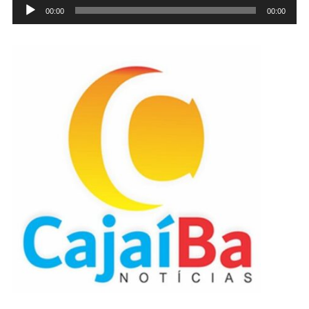
Tocador
00:00
00:00
de
áudio