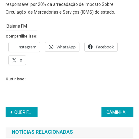
responsável por 20% da arrecadação de Imposto Sobre
Circulação de Mercadorias e Serviços (ICMS) do estado.
Baiana FM
Compartilhe isso:
Instagram
WhatsApp
Facebook
X
Curtir isso:
Navegação
QUER FAZER O ENSINO MÉDIO A DISTÂNCIA? ENTÃO SAIBA COMO É POSSÍVEL
CAMINHÃO HEMOBA CHEGA AMANHÃ AO MUNICÍPIO
de
NOTÍCIAS RELACIONADAS
Post