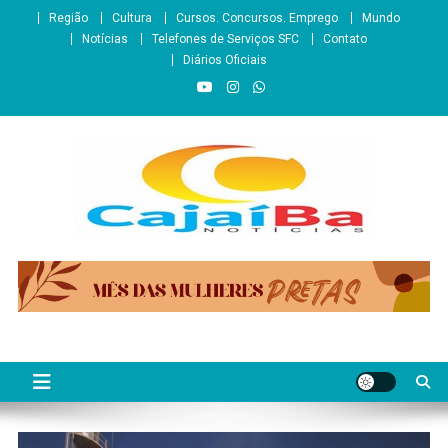
Skip
Região
Cultura
Cursos. Concursos. Emprego
Mundo
to
Notícias
Telefones de Serviços SFC
Contato
content
Diários Oficiais
CajaíbaNotícias
Informação é Poder___São Francisco do Conde/BA