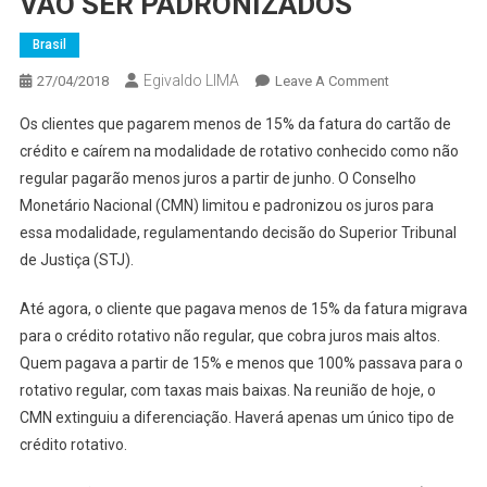
VÃO SER PADRONIZADOS
Brasil
Egivaldo LIMA
On
27/04/2018
Leave A Comment
JUROS
Os clientes que pagarem menos de 15% da fatura do cartão de
DE
crédito e caírem na modalidade de rotativo conhecido como não
CARTÕES
regular pagarão menos juros a partir de junho. O Conselho
DE
Monetário Nacional (CMN) limitou e padronizou os juros para
CRÉDITO
VÃO
essa modalidade, regulamentando decisão do Superior Tribunal
SER
de Justiça (STJ).
PADRONIZADO
Até agora, o cliente que pagava menos de 15% da fatura migrava
para o crédito rotativo não regular, que cobra juros mais altos.
Quem pagava a partir de 15% e menos que 100% passava para o
rotativo regular, com taxas mais baixas. Na reunião de hoje, o
CMN extinguiu a diferenciação. Haverá apenas um único tipo de
crédito rotativo.