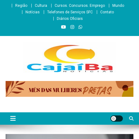
Skip
Região
Cultura
Cursos. Concursos. Emprego
Mundo
to
Notícias
Telefones de Serviços SFC
Contato
content
Diários Oficiais
CajaíbaNotícias
Informação é Poder___São Francisco do Conde/BA