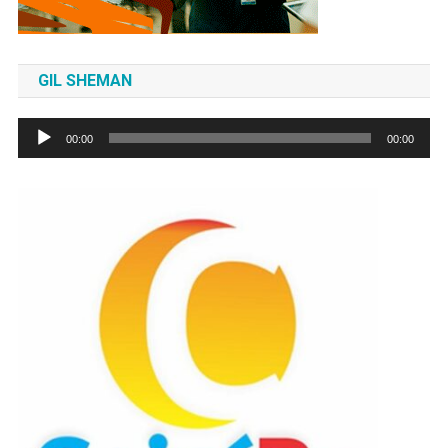
GIL SHEMAN
Tocador
00:00
00:00
de
áudio