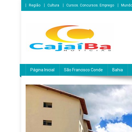
Skip
Região
Cultura
Cursos. Concursos. Emprego
Mund
to
content
CajaíbaNotícias
Informação é Poder___São Francisco do Conde/BA
Página Inicial
São Francisco Conde
Bahia