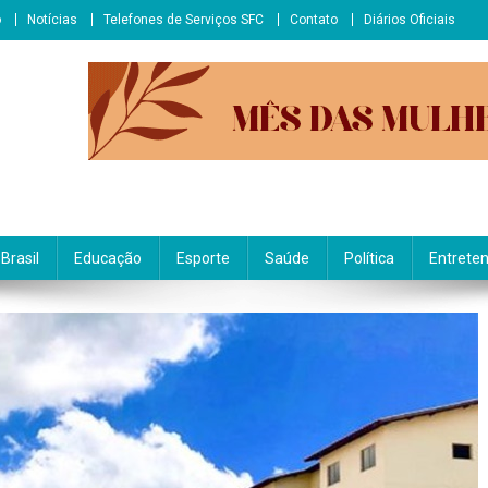
o
Notícias
Telefones de Serviços SFC
Contato
Diários Oficiais
Brasil
Educação
Esporte
Saúde
Política
Entrete