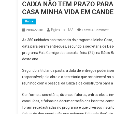
CAIXA NÃO TEM PRAZO PAR
CASA MINHA VIDA EM CANDE
Bahia
Egivaldo LIMA
On
28/04/2018
Leave A Comment
CA
As 380 unidades habitacionais do programa Minha Casa, M
NÃ
data para serem entregues, segundo a secretária de Dese
TE
programa Fala Comigo desta sexta-feira (27), na Rádio Ba
PR
deste ano.
PA
EN
Segundo a titular da pasta, a data de entregue poderá se
CO
DO
responsável pela obra e a secretaria que acontecerá n
MI
reunindo com o pessoal da Caixa e da construtora para a 
CA
MI
Conforme a secretária, diversos fatores, entres eles a i
VID
concluídas, e falhas na documentação dos inscritos contr
EM
foram recadastradas no programa e que diversos inscr
CA
falhas de documentação que estavam faltando, ilegíveis