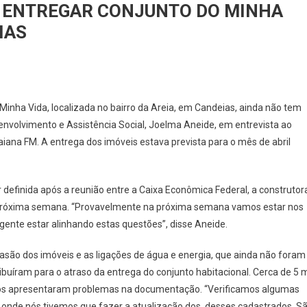
A ENTREGAR CONJUNTO DO MINHA
IAS
IXA
inha Vida, localizada no bairro da Areia, em Candeias, ainda não tem
O
nvolvimento e Assistência Social, Joelma Aneide, em entrevista ao
M
iana FM. A entrega dos imóveis estava prevista para o mês de abril
AZO
RA
TREGAR
r definida após a reunião entre a Caixa Econômica Federal, a construtor
NJUNTO
a próxima semana. “Provavelmente na próxima semana vamos estar nos
NHA
gente estar alinhando estas questões”, disse Aneide.
SA
NHA
nvasão dos imóveis e as ligações de água e energia, que ainda não foram
A
ibuíram para o atraso da entrega do conjunto habitacional. Cerca de 5 m
itos apresentaram problemas na documentação. “Verificamos algumas
NDEIAS
, onde nós tivemos que fazer a atualização dos desses cadastrados. S