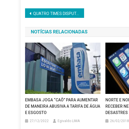
Navegação
QUATRO TIMES DISPUTAM TRÊS VAGAS NA SEGUNDA FASE DA COPA DA MURIBECA
de
NOTÍCIAS RELACIONADAS
Post
EMBASA JOGA “CAÔ” PARA AUMENTAR
NORTE E NO
DE MANEIRA ABUSIVA A TARIFA DE ÁGUA
RECEBER NE
E ESGOSTO
DESASTRES 
27/12/2022
Egivaldo LIMA
26/02/2018