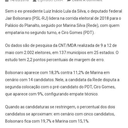
NOVA
Sem o ex-presidente Luiz Inácio Lula da Silva, o deputado federal
PESQUISA
Jair Bolsonaro (PSL-RJ) lidera na corrida eleitoral de 2018 para o
APONTA
Palácio do Planalto, seguido por Marina Silva (Rede), com quem
BOLSONARO
empataria no segundo turno, e Ciro Gomes (PDT).
NA
LIDERANÇA
Os dados são de pesquisa da CNT/MDA realizada de 9 a 12 de
PARA
O
maio com 2.002 eleitores, em 137 municípios em 25 estados. O
PLANALTO
estudo tem 2,2 pontos percentuais de margem de erro.
Bolsonaro aparece com 18,3% contra 11,2% de Marina em
cenário com 14 candidatos. Nele, a candidata da Rede disputa a
segunda colocação com o pré-candidato do PDT, Ciro Gomes,
que aparece com 9%, configurando empate técnico.
Quando as candidaturas se restringem, o percentual dos dois
candidatos se aproximam: em cenário com cinco candidatos,
Bolsonaro fica com 19,7% e Marina com 15,1%.