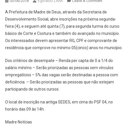
Egivaldo LIMA
On
03/06/2018
Leave A Comment
INSCRIÇÕES
A Prefeitura de Madre de Deus, através da Secretaria de
PARA
Desenvolvimento Social, abre inscrições na próxima segunda-
2ª
feira (4), e seguem até quinta (7), para segunda turma do curso
TURMA
básico de Corte e Costura e também do avançado no município.
DE
CORTE
Os interessados devem apresentar RG, CPF e comprovante de
E
residência que comprove no mínimo 05(cinco) anos no município.
COSTURA
ABREM
Dos critérios de desempate – Renda per capta de 0 a 1/4 do
NESTA
salário mínimo – Serão priorizadas as pessoas sem vínculos
SEGUNDA
empregatícios – 5% das vagas serão destinadas a pessoa com
EM
deficiência. – Serão priorizadas as pessoas que não estejam
MADRE
participando de outros cursos.
DE
DEUS
O local de inscrição na antiga SEDES, em cima do PSF 04, no
horário das 09 às 14h.
Madre Notícias