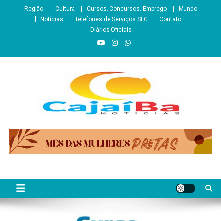
Skip
Região
Cultura
Cursos. Concursos. Emprego
Mundo
to
Notícias
Telefones de Serviços SFC
Contato
content
Diários Oficiais
CajaíbaNotícias
Informação é Poder___São Francisco do Conde/BA