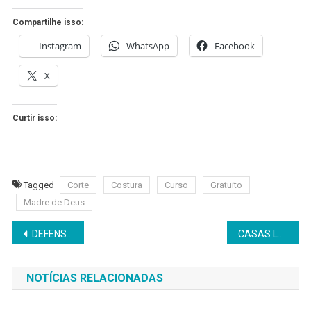
Compartilhe isso:
Instagram
WhatsApp
Facebook
X
Curtir isso:
Tagged
Corte
Costura
Curso
Gratuito
Madre de Deus
Navegação
DEFENSORIA PÚBLICA DA UNIÃO REALIZA ATENDIMENTO GRATUITO EM MADRE DE DEUS
CASAS LOTÉRICAS DEXAM DE RECEBE PAGAMENTO DA COELBA
de
NOTÍCIAS RELACIONADAS
Post