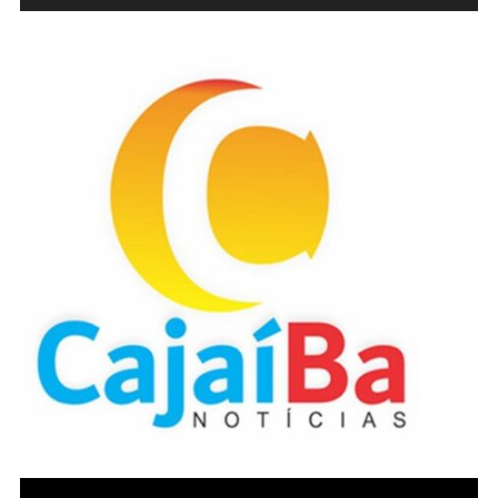
de
áudio