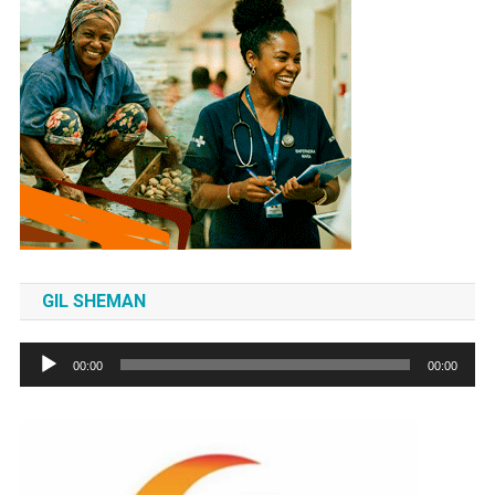
GIL SHEMAN
Tocador
00:00
00:00
de
áudio