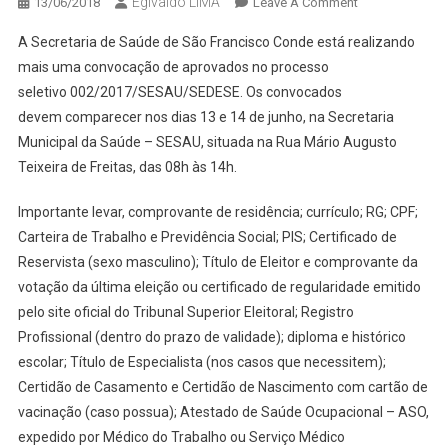
Egivaldo LIMA
On
13/06/2018
Leave A Comment
SAÚDE
A Secretaria de Saúde de São Francisco Conde está realizando
REALIZA
mais uma convocação de aprovados no processo
MAIS
seletivo 002/2017/SESAU/SEDESE. Os convocados
UMA
devem comparecer nos dias 13 e 14 de junho, na Secretaria
CONVOCAÇÃO
DE
Municipal da Saúde – SESAU, situada na Rua Mário Augusto
APROVADOS
Teixeira de Freitas, das 08h às 14h.
EM
SELEÇÃO
Importante levar, comprovante de residência; currículo; RG; CPF;
Carteira de Trabalho e Previdência Social; PIS; Certificado de
Reservista (sexo masculino); Título de Eleitor e comprovante da
votação da última eleição ou certificado de regularidade emitido
pelo site oficial do Tribunal Superior Eleitoral; Registro
Profissional (dentro do prazo de validade); diploma e histórico
escolar; Título de Especialista (nos casos que necessitem);
Certidão de Casamento e Certidão de Nascimento com cartão de
vacinação (caso possua); Atestado de Saúde Ocupacional – ASO,
expedido por Médico do Trabalho ou Serviço Médico