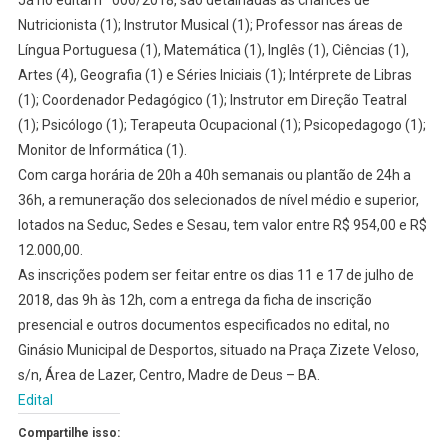
Já no edital nº 006/2018, são detalhadas as chances de
Nutricionista (1); Instrutor Musical (1); Professor nas áreas de
Língua Portuguesa (1), Matemática (1), Inglês (1), Ciências (1),
Artes (4), Geografia (1) e Séries Iniciais (1); Intérprete de Libras
(1); Coordenador Pedagógico (1); Instrutor em Direção Teatral
(1); Psicólogo (1); Terapeuta Ocupacional (1); Psicopedagogo (1);
Monitor de Informática (1).
Com carga horária de 20h a 40h semanais ou plantão de 24h a
36h, a remuneração dos selecionados de nível médio e superior,
lotados na Seduc, Sedes e Sesau, tem valor entre R$ 954,00 e R$
12.000,00.
As inscrições podem ser feitar entre os dias 11 e 17 de julho de
2018, das 9h às 12h, com a entrega da ficha de inscrição
presencial e outros documentos especificados no edital, no
Ginásio Municipal de Desportos, situado na Praça Zizete Veloso,
s/n, Área de Lazer, Centro, Madre de Deus – BA.
Edital
Compartilhe isso: