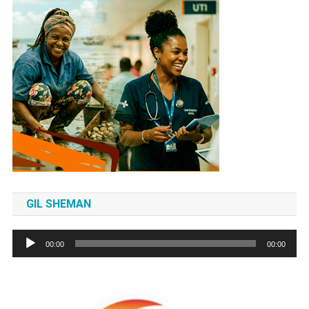
GIL SHEMAN
Tocador
00:00
00:00
de
áudio