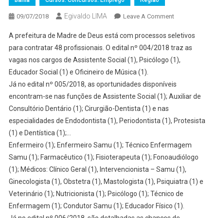
Bahia
Cursos. Concursos. Emprego
Região
Egivaldo LIMA
On
09/07/2018
Leave A Comment
COMEÇAM
A prefeitura de Madre de Deus está com processos seletivos
NA
para contratar 48 profissionais. O edital nº 004/2018 traz as
PRÓXIMA
vagas nos cargos de Assistente Social (1), Psicólogo (1),
QUARTA
Educador Social (1) e Oficineiro de Música (1).
AS
INSCRIÇÕES
Já no edital nº 005/2018, as oportunidades disponíveis
PARA
encontram-se nas funções de Assistente Social (1); Auxiliar de
O
Consultório Dentário (1); Cirurgião-Dentista (1) e nas
CONCURSO
especialidades de Endodontista (1), Periodontista (1), Protesista
DA
(1) e Dentística (1);…
PREFEITURA
Enfermeiro (1); Enfermeiro Samu (1); Técnico Enfermagem
DE
Samu (1); Farmacêutico (1); Fisioterapeuta (1); Fonoaudiólogo
MADRE
(1); Médicos: Clínico Geral (1), Intervencionista – Samu (1),
Ginecologista (1), Obstetra (1), Mastologista (1), Psiquiatra (1) e
Veterinário (1); Nutricionista (1); Psicólogo (1); Técnico de
Enfermagem (1); Condutor Samu (1); Educador Físico (1).