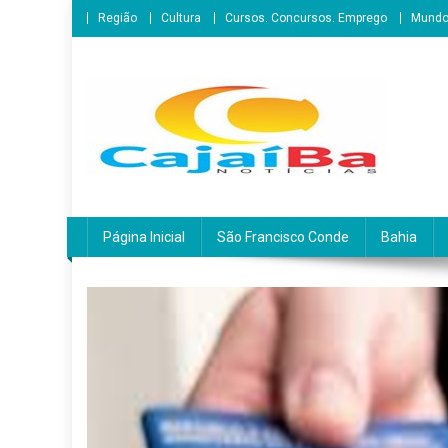
Skip
Região
Cultura
Cursos. Concursos. Emprego
Mund
to
content
CajaíbaNotícias
Informação é Poder___São Francisco do Conde/BA
Página Inicial
São Francisco Conde
Bahia