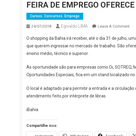
FEIRA DE EMPREGO OFERECE
Cursos. Concursos. Emprego
Egivaldo LIMA
On
24/07/2018
Leave A Comment
FEI
O shopping da Bahia irá receber, até o dia 31 de julho, 
DE
que querem ingressar no mercado de trabalho. São oferec
EM
ensino médio, técnico e superior.
OF
500
As oportunidade são para empresas como Oi, SOTREQ, Mc
VA
Oportunidades Especiais, fica em um stand localizado no
NA
BA
O local é adaptado para permitir a entrada e a circulaçã
atendimento feito por intérprete de libras.
iBahia
Compartilhe isso: