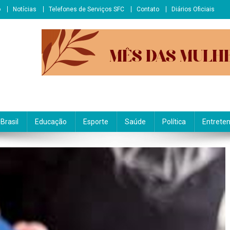
o
Notícias
Telefones de Serviços SFC
Contato
Diários Oficiais
Brasil
Educação
Esporte
Saúde
Política
Entrete