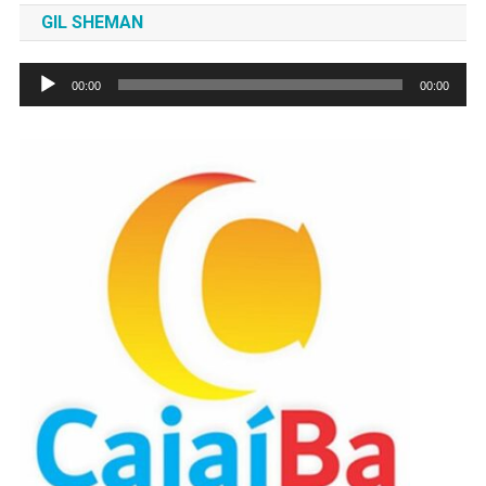
GIL SHEMAN
Tocador
00:00
00:00
de
áudio