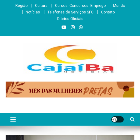
Skip
Região
Cultura
Cursos. Concursos. Emprego
Mundo
to
Notícias
Telefones de Serviços SFC
Contato
content
Diários Oficiais
CajaíbaNotícias
Informação é Poder___São Francisco do Conde/BA