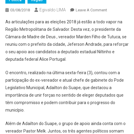
Política
Região
Egivaldo LIMA
On
03/08/2018
Leave A Comment
MADRE
As articulações para as eleições 2018 já estão a todo vapor na
DE
Região Metropolitana de Salvador. Desta vez, o presidente da
DEUS:
Câmara de Madre de Deus , vereador Marden Filho de Tutuca, se
VEREADORES
reuniu com o prefeito da cidade, Jeferson Andrade, para reforçar
SE
REÚNEM
o seu apoio aos candidatos a deputado estadual Niltinho e
COM
deputada federal Alice Portugal.
PREFEITO
PARA
O encontro, realizado na última sexta-feira (3), contou com a
APRESENTAR
participação do ex-vereador e atual chefe de gabinete do Pode
APOIO
Legislativo Municipal, Adailton do Suape, que destacou a
A
importância de unir forças no sentido de eleger deputados que
DEPUTADOS
têm compromisso e podem contribuir para o progresso do
município.
Além de Adailton do Suape, o grupo de apoio ainda conta com o
vereador Pastor Melk. Juntos, os três agentes políticos somam