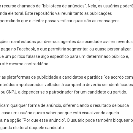
m recurso chamado de “biblioteca de anúncios”. Nela, os usuários poder
da eleitoral. Este repositório vai reunir tanto as publicações
permitindo que o eleitor possa verificar quais são as mensagens
ões manifestadas por diversos agentes da sociedade civil em eventos
e paga no Facebook, o que permitiria segmentar, ou quase personalizar,
e um político falasse algo específico para um determinado público e,
 até mesmo contraditório.
ar as plataformas de publicidade a candidatos e partidos “de acordo com
s conteúdos impulsionados voltados à campanha deverão ser identificados
 ou CNPJ, a depender se o patrocinador for um candidato ou partido.
ficam qualquer forma de anúncio, diferenciando o resultado de busca
 caso um usuário queira saber por que está visualizando aquela
ida, na opção “Por que esse anúncio”. O usuário pode também bloquear 
ganda eleitoral daquele candidato.