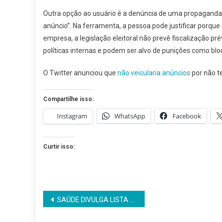
Outra opção ao usuário é a denúncia de uma propaganda de
anúncio”. Na ferramenta, a pessoa pode justificar porq
empresa, a legislação eleitoral não prevê fiscalização pr
políticas internas e podem ser alvo de punições como bl
O Twitter anunciou que
não veicularia anúncios
por não t
Compartilhe isso:
Instagram
WhatsApp
Facebook
Curtir isso:
Navegação
SAÚDE DIVULGA LISTA DE APROVADOS EM PROCESSO SELETIVO
de