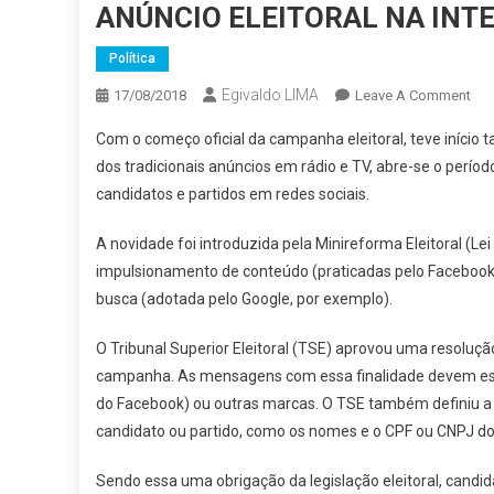
ANÚNCIO ELEITORAL NA INTE
Política
Egivaldo LIMA
On
17/08/2018
Leave A Comment
AN
Com o começo oficial da campanha eleitoral, teve início 
ELE
dos tradicionais anúncios em rádio e TV, abre-se o perío
NA
candidatos e partidos em redes sociais.
INT
TE
A novidade foi introduzida pela Minireforma Eleitoral (
QU
impulsionamento de conteúdo (praticadas pelo Facebook
SE
IDE
busca (adotada pelo Google, por exemplo).
O Tribunal Superior Eleitoral (TSE) aprovou uma resoluç
campanha. As mensagens com essa finalidade devem estar
do Facebook) ou outras marcas. O TSE também definiu a
candidato ou partido, como os nomes e o CPF ou CNPJ do
Sendo essa uma obrigação da legislação eleitoral, candi