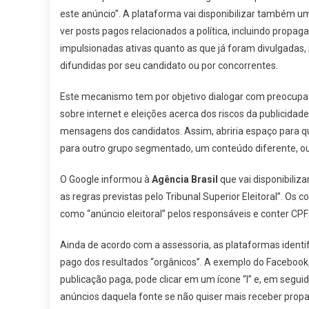
este anúncio”. A plataforma vai disponibilizar também u
ver posts pagos relacionados a política, incluindo propagan
impulsionadas ativas quanto as que já foram divulgadas, 
difundidas por seu candidato ou por concorrentes.
Este mecanismo tem por objetivo dialogar com preocupaç
sobre internet e eleições acerca dos riscos da publicidad
mensagens dos candidatos. Assim, abriria espaço para qu
para outro grupo segmentado, um conteúdo diferente, ou
O Google informou à
Agência Brasil
que vai disponibiliz
as regras previstas pelo Tribunal Superior Eleitoral”. O
como “anúncio eleitoral” pelos responsáveis e conter CPF
Ainda de acordo com a assessoria, as plataformas identi
pago dos resultados “orgânicos”. A exemplo do Facebook,
publicação paga, pode clicar em um ícone “I” e, em segu
anúncios daquela fonte se não quiser mais receber propa