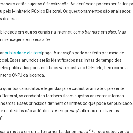
aneira estão sujeitos à fiscalização. As denúncias podem ser feitas p
ou pelo Ministério Público Eleitoral. Os questionamentos são analisados
s diversas.
licidade em outros canais na internet, como
banners
em
sites
. Mas
gar mensagens em seus
sites
.
lar
publicidade eleitoral
paga. A inscrição pode ser feita por meio de
ocial. Esses anúncios serão identificados nas linhas do tempo dos
ueles publicados por candidatos vão mostrar o CPF dele, bem como a
conter o CNPJ da legenda.
u quantos candidatos e legendas já se cadastraram até o presente
Eleitoral, os candidatos também ficam sujeitos às regras internas,
ds). Esses princípios definem os limites do que pode ser publicado,
 e conteúdos não autênticos. A empresa já afirmou em diversas
”.
icar o motivo em uma ferramenta, denominada “Por que estou vendo