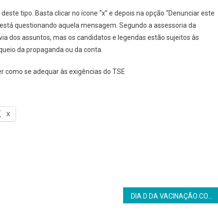
ste tipo. Basta clicar no ícone “x” e depois na opção “Denunciar este
ue está questionando aquela mensagem. Segundo a assessoria da
évia dos assuntos, mas os candidatos e legendas estão sujeitos às
oqueio da propaganda ou da conta.
er como se adequar às exigências do TSE
X
DIA D DA VACINAÇÃO CONTRA PÓLIO E SARAMPO SERÁ NESTE SÁBADO