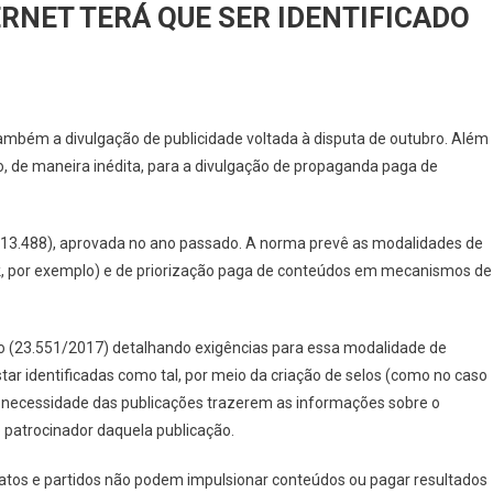
RNET TERÁ QUE SER IDENTIFICADO
ÚNCIO
também a divulgação de publicidade voltada à disputa de outubro. Além
ITORAL
do, de maneira inédita, para a divulgação de propaganda paga de
ERNET
RÁ
Lei 13.488), aprovada no ano passado. A norma prevê as modalidades de
E
, por exemplo) e de priorização paga de conteúdos em mecanismos de
R
NTIFICADO
ão (23.551/2017) detalhando exigências para essa modalidade de
 identificadas como tal, por meio da criação de selos (como no caso
 necessidade das publicações trazerem as informações sobre o
 patrocinador daquela publicação.
datos e partidos não podem impulsionar conteúdos ou pagar resultados