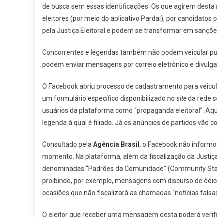
de busca sem essas identificações. Os que agirem desta m
eleitores (por meio do aplicativo Pardal), por candidatos 
pela Justiça Eleitoral e podem se transformar em sançõe
Concorrentes e legendas também não podem veicular pub
podem enviar mensagens por correio eletrônico e divul
O Facebook abriu processo de cadastramento para veicu
um formulário específico disponibilizado no
site
da rede s
usuários da plataforma como “propaganda eleitoral”. Aq
legenda à qual é filiado. Já os anúncios de partidos vão 
Consultado pela
Agência Brasil
, o Facebook não informo
momento. Na plataforma, além da fiscalização da Justiça 
denominadas “Padrões da Comunidade” (Community Standar
proibindo, por exemplo, mensagens com discurso de ódio
ocasiões que não fiscalizará as chamadas “notícias falsas
O eleitor que receber uma mensagem desta poderá verif