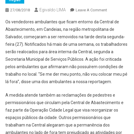
Região
Egivaldo LIMA
On
27/08/2018
Leave A Comment
AMBULANTES
Os vendedores ambulantes que ficam entorno da Central de
SEM
Abastecimento, em Candeias, na região metropolitana de
PERMISSÃO
Salvador, começaram a ser removidos na tarde desta segunda-
COMEÇAM
feira (27). Notificados há mais de uma semana, os trabalhadores
A
SER
serão realocados para área interna da Central, segunda a
RETIRADOS
Secretaria Municipal de Serviços Públicos. A ação foi criticada
DOS
pelos ambulantes que afirmaram não possuírem condições de
ARREDORES
trabalho no local. “Se me der meu ponto, não vou colocar meu pé
DA
lá fora”, disse uma dos ambulantes a nossa reportagem.
CENTRAL
DE
A medida atende também as reclamações de pedestres e
ABASTECIMEN
permissionários que circulam pela Central de Abastecimento e
DE
faz parte da Operação Cidade Legal que visa reorganizar os
CANDEIAS
espaços públicos da cidade. Outros permissionários que
trabalham na Central alegaram que a permanência dos
ambulantes no lado de fora tem prejudicado as atividades por