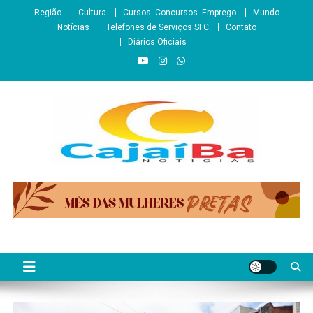
Skip
Região
Cultura
Cursos. Concursos. Emprego
Mundo
to
Notícias
Telefones de Serviços SFC
Contato
content
Diários Oficiais
CajaíbaNotícias
Informação é Poder___São Francisco do Conde/BA