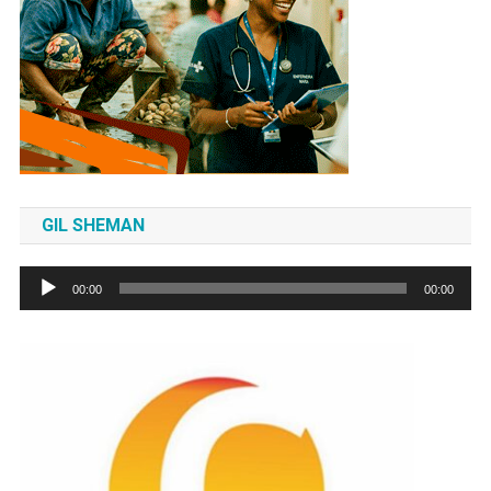
GIL SHEMAN
Tocador
00:00
00:00
de
áudio