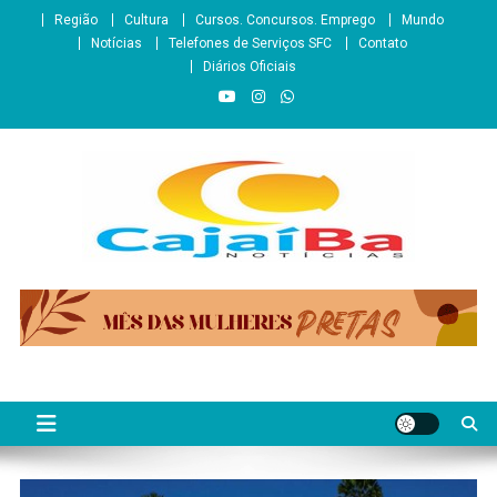
Skip
Região
Cultura
Cursos. Concursos. Emprego
Mundo
to
Notícias
Telefones de Serviços SFC
Contato
content
Diários Oficiais
CajaíbaNotícias
Informação é Poder___São Francisco do Conde/BA