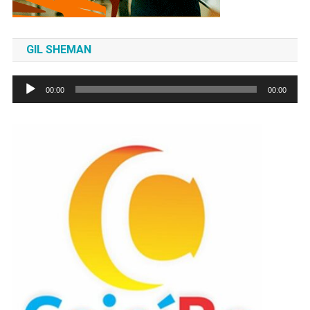
GIL SHEMAN
Tocador
00:00
00:00
de
áudio