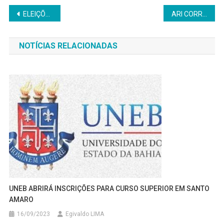
Navegação
ELEIÇÕES 2018: PCdoB REALIZA PLENÁRIA DA REGIÃO METROPOLITANA EM MADRE DE DEUS
ARI CORRERIA SOBE AO PÓDIO NA CORRIDA DUQUE DE CAXIAS
de
NOTÍCIAS RELACIONADAS
Post
UNEB ABRIRÁ INSCRIÇÕES PARA CURSO SUPERIOR EM SANTO
AMARO
16/09/2023
Egivaldo LIMA