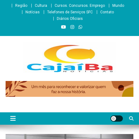
Skip
Região
Cultura
Cursos. Concursos. Emprego
Mundo
to
Notícias
Telefones de Serviços SFC
Contato
content
Diários Oficiais
CajaíbaNotícias
Informação é Poder___São Francisco do Conde/BA