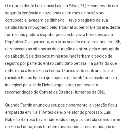
ELEIÇÕES
O ex-presidente Luiz Inácio Lula da Silva (PT) – condenado em
2018:
segunda instância a doze anos e um mês de prisão por
POR
corrupção e lavagem de dinheiro – teve o registro da sua
ENQUANTO
candidatura impugnado pelo Tribunal Superior Eleitoral e, desta
LULA
NÃO
forma, não poderá disputar pela sexta vez à Presidência da
SERÁ
República. O julgamento, em uma sessão extraordinária do TSE,
PRESIDENTE
ultrapassou as oito horas de duração e entrou pela madrugada
do sábado. Seis dos sete ministros indeferiram o pedido de
registro por parte do então candidato petista – a partir do que
determina a lei da Ficha Limpa. O único voto contrário foi do
ministro Edson Fachin que apesar de também considerar Lula
inelegível pela lei da Ficha Limpa, optou por seguir a
recomendação do Comitê de Direitos Humanos da ONU.
Quando Fachin anunciou seu posicionamento, a votação ficou
empatada em 1 a 1. Antes dele, o relator do processo, Luís
Roberto Barroso havia indeferido o registro de Lula citando a lei
da Ficha Limpa, mas também analisando a recomendação do