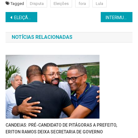
Tagged
Disputa
Eleições
fora
Lula
Navegação
ELEIÇÃO 2018: NEM DO CAÍPE E EVANDRO APRESENTAM SEUS CANDIDATOS
INTERMUNICIPAL: CONFIRA OS JOGOS DA 4ª RODADA
de
NOTÍCIAS RELACIONADAS
Post
CANDEIAS: PRÉ-CANDIDATO DE PITÁGORAS A PREFEITO,
ERITON RAMOS DEIXA SECRETARIA DE GOVERNO