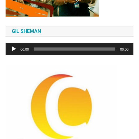
GIL SHEMAN
Tocador
00:00
00:00
de
áudio