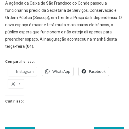
A agência da Caixa de São Francisco do Conde passou a
JÁ
funcionar no prédio da Secretaria de Serviços, Conservação e
ESTÁ
Ordem Pública (Sescop), em frente a Praça da Independência. O
FUNCIONANDO
novo espaço é maior e terá muito mais caixas eletrônicos, o
NO
NOVO
público espera que funcionem e não esteja ali apenas para
ENDREÇO
preencher espaço. A inauguração aconteceu na manhã desta
terça-feira (04).
Compartilhe isso:
Instagram
WhatsApp
Facebook
X
Curtir isso: