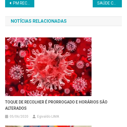
Navegação
PM RECEBE DUAS VIATURAS DOADAS PELA PREFEITURA
SAÚDE COMEMORA PRÊMIO RECEBIDO NO PARÁ
de
NOTÍCIAS RELACIONADAS
Post
TOQUE DE RECOLHER É PRORROGADO E HORÁRIOS SÃO
ALTERADOS
05/06/2020
Egivaldo LIMA