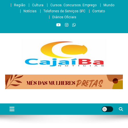
Skip
Região
Cultura
Cursos. Concursos. Emprego
Mundo
to
Notícias
Telefones de Serviços SFC
Contato
content
Diários Oficiais
CajaíbaNotícias
Informação é Poder___São Francisco do Conde/BA