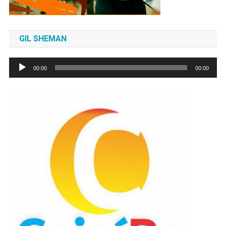
GIL SHEMAN
Tocador
00:00
00:00
de
áudio