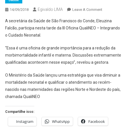
Saúde
Egivaldo LIMA
On
14/09/2018
Leave A Comment
SAÚDE:
A secretária da Saúde de São Francisco do Conde, Eleuzina
SECRETÁRIA
Falcão, participa nesta tarde da III Oficina QualiNEO – Integrando
PARTICIPA
o Cuidado Neonatal.
DE
OFICINA
“Essa é uma oficina de grande importância para a redução da
QUE
morbimortalidade infantil e materna. Discussões extremamente
DISCUTE
REDUÇÃO
qualificadas acontecem nesse espaço”, revelou a gestora.
DA
O Ministério da Saúde lançou uma estratégia que visa diminuir a
MORTALIDADE
INFANTIL
mortalidade neonatal e qualificar o atendimento ao recém-
E
nascido nas maternidades das regiões Norte e Nordeste do país,
MATERNA
chamada QualiNEO
Compartilhe isso:
Instagram
WhatsApp
Facebook