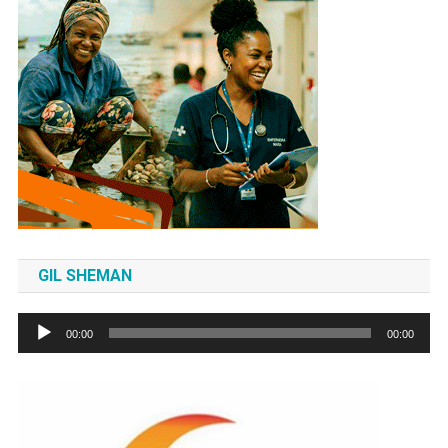
GIL SHEMAN
Tocador
00:00
00:00
de
áudio