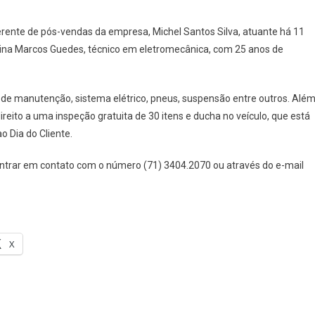
RSO
ATUITO
gerente de pós-vendas da empresa, Michel Santos Silva, atuante há 11
cina Marcos Guedes, técnico em eletromecânica, com 25 anos de
CÂNICA
de manutenção, sistema elétrico, pneus, suspensão entre outros. Alé
direito a uma inspeção gratuita de 30 itens e ducha no veículo, que está
 Dia do Cliente.
ta entrar em contato com o número (71) 3404.2070 ou através do e-mail
X