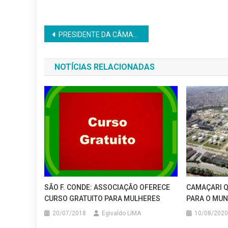
Navegação
PRESIDENTE DA CÂMARA SE ENCONTRA COM REPRESENTANTES DE BANDAS E FANFARRAS
de
NOTÍCIAS RELACIONADAS
Post
SÃO F. CONDE: ASSOCIAÇÃO OFERECE
CAMAÇARI Q
CURSO GRATUITO PARA MULHERES
PARA O MUN
20/07/2018
Egivaldo LIMA
10/08/2020