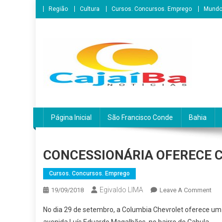
Skip
Região
Cultura
Cursos. Concursos. Emprego
Mund
to
content
CajaíbaNotícias
Informação é Poder___São Francisco do Conde/BA
Página Inicial
São Francisco Conde
Bahia
CONCESSIONÁRIA OFERECE 
Cursos. Concursos. Emprego
Egivaldo LIMA
On
19/09/2018
Leave A Comment
CO
No dia 29 de setembro, a Columbia Chevrolet oferece um 
OF