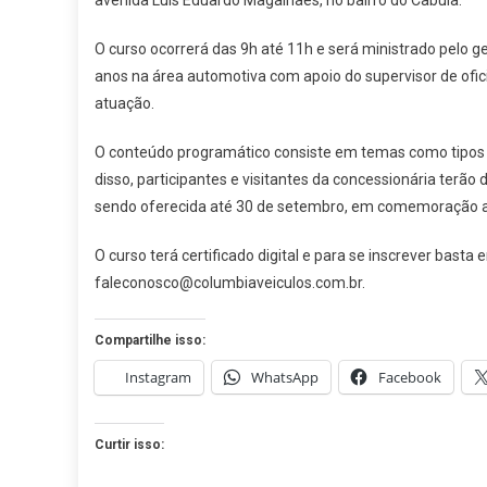
avenida Luís Eduardo Magalhães, no bairro do Cabula.
CU
GR
O curso ocorrerá das 9h até 11h e será ministrado pelo 
EM
anos na área automotiva com apoio do supervisor de ofi
ME
atuação.
O conteúdo programático consiste em temas como tipos 
disso, participantes e visitantes da concessionária terão 
sendo oferecida até 30 de setembro, em comemoração ao
O curso terá certificado digital e para se inscrever bas
faleconosco@columbiaveiculos.com.br.
Compartilhe isso:
Instagram
WhatsApp
Facebook
Curtir isso: