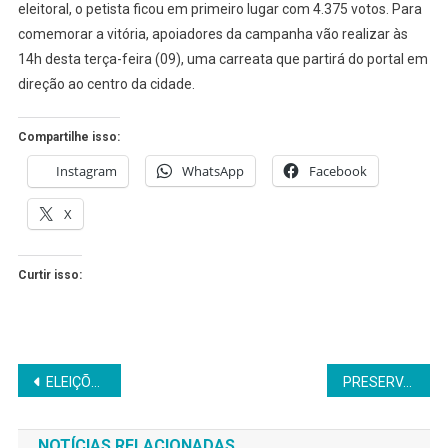
eleitoral, o petista ficou em primeiro lugar com 4.375 votos. Para
ROSEMBERG
NESTA
comemorar a vitória, apoiadores da campanha vão realizar às
TERÇA
14h desta terça-feira (09), uma carreata que partirá do portal em
direção ao centro da cidade.
Compartilhe isso:
Instagram
WhatsApp
Facebook
X
Curtir isso:
Navegação
ELEIÇÕES 2018: CACETE PÃO DIVIDIDO FICA EM 3º LUGAR NA PREFERÊNCIA DO FRANCISCANO E AJUDA ELEGER CINCO DO SEU PARTIDO
PRESERVAÇÃO DA FERTILIDADE É ALTERNATIVA PARA MULHERES E HOMENS QUE DESEJAM TER FILHOS
de
NOTÍCIAS RELACIONADAS