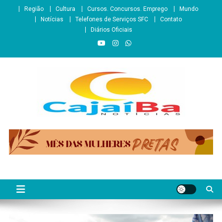
Skip
Região
Cultura
Cursos. Concursos. Emprego
Mundo
to
Notícias
Telefones de Serviços SFC
Contato
content
Diários Oficiais
CajaíbaNotícias
Informação é Poder___São Francisco do Conde/BA