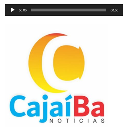
Tocador
00:00
00:00
de
áudio