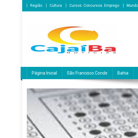
Skip
Região
Cultura
Cursos. Concursos. Emprego
Mund
to
content
CajaíbaNotícias
Informação é Poder___São Francisco do Conde/BA
Página Inicial
São Francisco Conde
Bahia