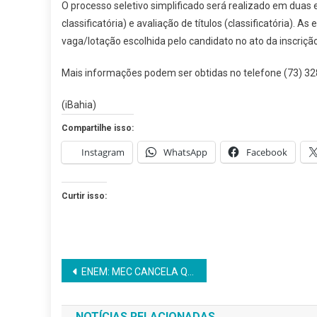
O processo seletivo simplificado será realizado em duas
classificatória) e avaliação de títulos (classificatória). 
vaga/lotação escolhida pelo candidato no ato da inscrição
Mais informações podem ser obtidas no telefone
(73) 32
(iBahia)
Compartilhe isso:
Instagram
WhatsApp
Facebook
Curtir isso:
Navegação
ENEM: MEC CANCELA QUESTÃO DE MATEMÁTICA
de
NOTÍCIAS RELACIONADAS