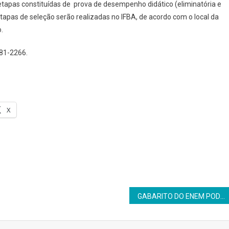
 etapas constituídas de prova de desempenho didático (eliminatória e
As etapas de seleção serão realizadas no IFBA, de acordo com o local da
.
81-2266.
X
GABARITO DO ENEM PODE SER CONSULTADO A PARTIR DESTA QUARTA