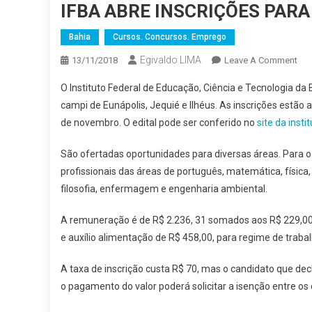
IFBA ABRE INSCRIÇÕES PAR
Bahia
Cursos. Concursos. Emprego
Egivaldo LIMA
On
13/11/2018
Leave A Comment
IFB
O Instituto Federal de Educação, Ciência e Tecnologia da 
AB
campi de Eunápolis, Jequié e Ilhéus. As inscrições estão
INS
de novembro. O edital pode ser conferido no
site da insti
PA
CO
São ofertadas oportunidades para diversas áreas. Para o
PR
profissionais das áreas de português, matemática, física, 
filosofia, enfermagem e engenharia ambiental.
A remuneração é de R$ 2.236, 31 somados aos R$ 229,00 d
e auxílio alimentação de R$ 458,00, para regime de traba
A taxa de inscrição custa R$ 70, mas o candidato que dec
o pagamento do valor poderá solicitar a isenção entre os