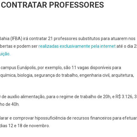
A CONTRATAR PROFESSORES
A
Bahia (IFBA) irá contratar 21 professores substitutos para atuarem nos
RE
 abertas e podem ser
realizadas exclusivamente pela internet
até o dia 2
CRIÇÕES
tuição.
RA
NTRATAR
 campus Eunápolis, por exemplo, são 11 vagas disponíveis para
OFESSORES
química, biologia, segurança do trabalho, engenharia civil, arquitetura,
e auxílio alimentação, para o regime de trabalho de 20h, e R$ 3.126, 
lho de 40h.
larar e comprovar hipossuficiência de recursos financeiros para efetuar
 dias 12 e 18 de novembro.