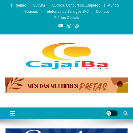
Skip
Região
Cultura
Cursos. Concursos. Emprego
Mundo
to
Notícias
Telefones de Serviços SFC
Contato
content
Diários Oficiais
CajaíbaNotícias
Informação é Poder___São Francisco do Conde/BA