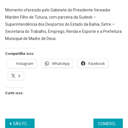
Momento oferecido pelo Gabinete do Presidente Vereador
Marden Filho de Tutuca, com parceira da Sudesb –
Superintendência dos Desportos do Estado da Bahia, Setre –
Secretaria do Trabalho, Emprego, Renda e Esporte e a Prefeitura
Municipal de Madre de Deus.
Compartilhe isso:
Instagram
WhatsApp
Facebook
X
Curtir isso:
Navegação
SÃO FCO DO CONDE: SECRETÁRIO SERÁ EXONERADO
COMERCIANTES SÃO CONVOCADOS PARA AUDIÊNCIA PÚBLICA NESTA QUARTA