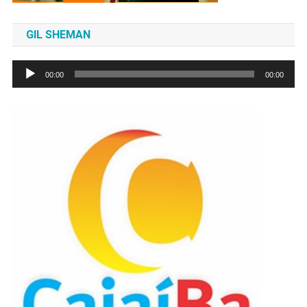
GIL SHEMAN
Tocador
00:00
00:00
de
áudio