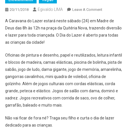
Entretenimento
Região
Egivaldo LIMA
On
20/11/2018
Leave A Comment
MADRE
A Caravana do Lazer estará neste sábado (24) em Madre de
DE
Deus das 8h às 12h na praça da Quitéria Nova, trazendo diversão
DEUS:
e lazer para toda criançada. O Dia do Lazer é aberto para todas
CARAVANA
as crianças da cidade!
DO
LAZER
Oficinas de pintura e desenho, papel e reutilizados, leitura infantil
LEVARÁ
BRINCADEIRAS
e blocos de madeira, camas elásticas, piscina de bolinha, pista de
DE
sabão, jogo de ludo, dama gigante, jogo de memória, amarelinha,
DESCONTRAÇ
gangorras cavalinhos, mini quadra de voleibol, oficina de
ÀS
golzinho. Além de jogos culturais com cordas elásticas, corda
CRIANÇAS
grande, peteca e elástico. Jogos de salão com dama, dominó e
NESTE
xadrez. Jogos recreativos com corrida de saco, ovo de colher,
SÁBADO
garrafão, baleado e muito mais.
Não vai ficar de fora né? Traga seu filho e curta o dia de lazer
dedicado para as crianças.