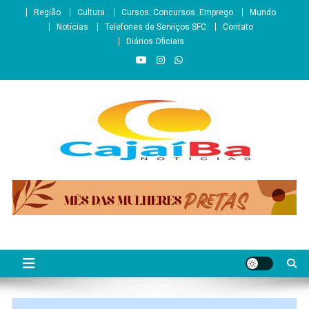
Skip
Região
Cultura
Cursos. Concursos. Emprego
Mundo
to
Notícias
Telefones de Serviços SFC
Contato
content
Diários Oficiais
CajaíbaNotícias
Informação é Poder___São Francisco do Conde/BA