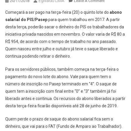
Egivaldo LIMA
On
20/11/2018
Leave A Comment
NOVO
Começará a ser pago na terça-feira (20) o quinto lote do
abono
LOTE
salarial do PIS/Pasep
para quem trabalhou em 2017. A partir
DO
desta terça, poderão sacar o dinheiro do PIS os trabalhadores da
PIS/PASEP
iniciativa privada nascidos em novembro. O valor varia de R$ 80 a
COMEÇA
A
R$ 954, de acordo com o tempo de trabalho no ano passado.
SER
Quem nasceu entre julho e outubro já teve o saque liberado e
PAGO
continua podendo retirar o dinheiro.
NESTA
TERÇA
Para os servidores públicos, também começa na terça-feira o
pagamento do novo lote do abono. Vale para quem tem o
número de inscrição no Pasep terminado em “4”. O saque de
quem tem a inscrição com final entre “0” e “3” também já foi
liberado antes e continua. Os recursos do abono liberados a partir
desta terça-feira ficarão disponíveis até 28 de junho de 2019.
Quem perde o prazo de saque do abono salarial fica sem o
dinheiro, que vai para o FAT (Fundo de Amparo ao Trabalhador).