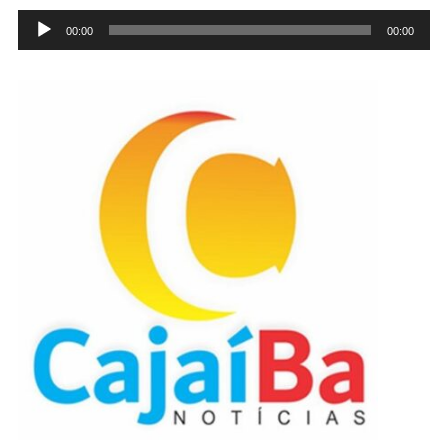
Tocador
00:00
00:00
de
áudio