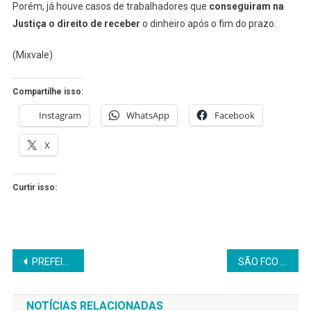
Porém, já houve casos de trabalhadores que
conseguiram na
Justiça o direito de receber
o dinheiro após o fim do prazo.
(Mixvale)
Compartilhe isso:
Instagram
WhatsApp
Facebook
X
Curtir isso:
Navegação
PREFEITURA ABRE SESSENTA VAGAS DE EMPREGO
SÃO FCO DO CONDE: SECRETÁRIO SERÁ EXONERADO
de
NOTÍCIAS RELACIONADAS