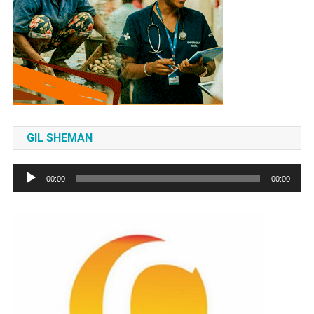
GIL SHEMAN
Tocador
00:00
00:00
de
áudio