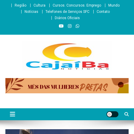
Skip
Região
Cultura
Cursos. Concursos. Emprego
Mundo
to
Notícias
Telefones de Serviços SFC
Contato
content
Diários Oficiais
CajaíbaNotícias
Informação é Poder___São Francisco do Conde/BA