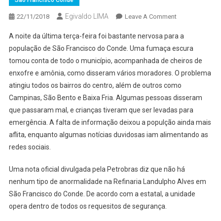
São Francisco Conde
Egivaldo LIMA
On
22/11/2018
Leave A Comment
FUMAÇA
A noite da última terça-feira foi bastante nervosa para a
E
população de São Francisco do Conde. Uma fumaça escura
MAU
tomou conta de todo o município, acompanhada de cheiros de
CHEIRO
enxofre e amônia, como disseram vários moradores. O problema
QUE
ATINGIRAM
atingiu todos os bairros do centro, além de outros como
SÃO
Campinas, São Bento e Baixa Fria. Algumas pessoas disseram
FCO
que passaram mal, e crianças tiveram que ser levadas para
DO
emergência. A falta de informação deixou a populção ainda mais
CONDE
aflita, enquanto algumas notícias duvidosas iam alimentando as
NÃO
redes sociais.
FORAM
DA
Uma nota oficial divulgada pela Petrobras diz que não há
RLAM
nenhum tipo de anormalidade na Refinaria Landulpho Alves em
AFIRMA
São Francisco do Conde. De acordo com a estatal, a unidade
PETROBRAS
opera dentro de todos os requesitos de segurança.