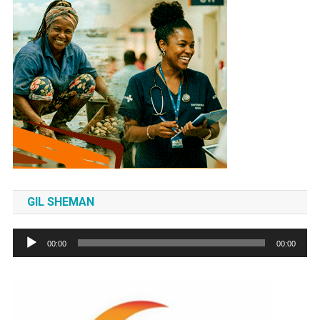
GIL SHEMAN
Tocador
00:00
00:00
de
áudio