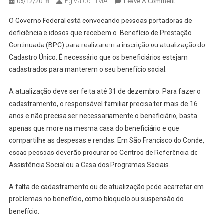
Egivaldo LIMA
On
05/12/2018
Leave A Comment
SÃO
O Governo Federal está convocando pessoas portadoras de
FCO
deficiência e idosos que recebem o Benefício de Prestação
DO
Continuada (BPC) para realizarem a inscrição ou atualização do
CONDE:
Cadastro Único. É necessário que os beneficiários estejam
PÚBLICO
DE
cadastrados para manterem o seu benefício social.
BENEFÍCIO
SOCIAL
A atualização deve ser feita até 31 de dezembro. Para fazer o
PRECISA
cadastramento, o responsável familiar precisa ter mais de 16
ATUALIZAR
anos e não precisa ser necessariamente o beneficiário, basta
CADASTRO
apenas que more na mesma casa do beneficiário e que
compartilhe as despesas e rendas. Em São Francisco do Conde,
essas pessoas deverão procurar os Centros de Referência de
Assistência Social ou a Casa dos Programas Sociais.
A falta de cadastramento ou de atualização pode acarretar em
problemas no benefício, como bloqueio ou suspensão do
benefício.