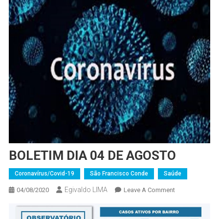
BOLETIM DIA 04 DE AGOSTO
Coronavírus/Covid-19
São Francisco Conde
Saúde
Egivaldo LIMA
On
04/08/2020
Leave A Comment
BOLETIM
DIA