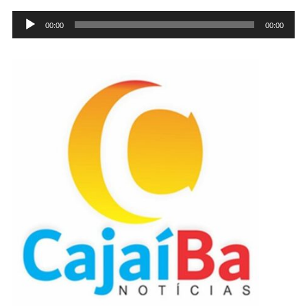
Tocador
00:00
00:00
de
áudio