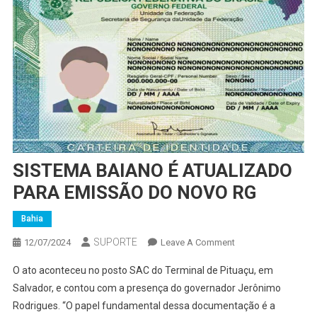
SISTEMA BAIANO É ATUALIZADO
PARA EMISSÃO DO NOVO RG
Bahia
SUPORTE
On
12/07/2024
Leave A Comment
SISTEMA
O ato aconteceu no posto SAC do Terminal de Pituaçu, em
BAIANO
Salvador, e contou com a presença do governador Jerônimo
É
Rodrigues. “O papel fundamental dessa documentação é a
ATUALIZADO