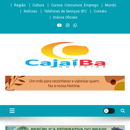
Skip
Região
Cultura
Cursos. Concursos. Emprego
Mundo
to
Notícias
Telefones de Serviços SFC
Contato
content
Diários Oficiais
CajaíbaNotícias
Informação é Poder___São Francisco do Conde/BA