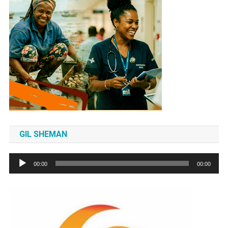
GIL SHEMAN
Tocador
00:00
00:00
de
áudio