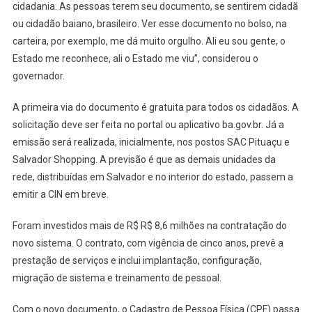
cidadania. As pessoas terem seu documento, se sentirem cidadã
PARA
EMISSÃO
ou cidadão baiano, brasileiro. Ver esse documento no bolso, na
DO
carteira, por exemplo, me dá muito orgulho. Ali eu sou gente, o
NOVO
Estado me reconhece, ali o Estado me viu”, considerou o
RG
governador.
A primeira via do documento é gratuita para todos os cidadãos. A
solicitação deve ser feita no portal ou aplicativo ba.gov.br. Já a
emissão será realizada, inicialmente, nos postos SAC Pituaçu e
Salvador Shopping. A previsão é que as demais unidades da
rede, distribuídas em Salvador e no interior do estado, passem a
emitir a CIN em breve.
Foram investidos mais de R$ R$ 8,6 milhões na contratação do
novo sistema. O contrato, com vigência de cinco anos, prevê a
prestação de serviços e inclui implantação, configuração,
migração de sistema e treinamento de pessoal.
Com o novo documento, o Cadastro de Pessoa Física (CPF) passa