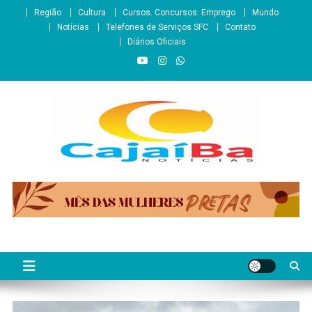
Skip
Região
Cultura
Cursos. Concursos. Emprego
Mundo
to
Notícias
Telefones de Serviços SFC
Contato
content
Diários Oficiais
CajaíbaNotícias
Informação é Poder___São Francisco do Conde/BA