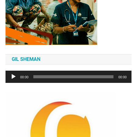
GIL SHEMAN
Tocador
00:00
00:00
de
áudio