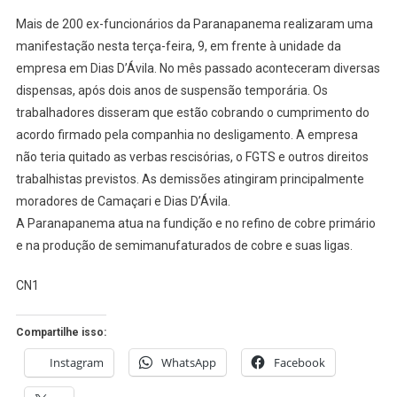
DIAS
Mais de 200 ex-funcionários da Paranapanema realizaram uma
D’ÁVILA:
manifestação nesta terça-feira, 9, em frente à unidade da
EX-
empresa em Dias D’Ávila. No mês passado aconteceram diversas
FUNCIONÁRIOS
dispensas, após dois anos de suspensão temporária. Os
DA
PARANAPANE
trabalhadores disseram que estão cobrando o cumprimento do
REALIZAM
acordo firmado pela companhia no desligamento. A empresa
MANIFESTAÇÃ
não teria quitado as verbas rescisórias, o FGTS e outros direitos
NA
trabalhistas previstos. As demissões atingiram principalmente
SEDE
moradores de Camaçari e Dias D’Ávila.
DA
A Paranapanema atua na fundição e no refino de cobre primário
EMPRESA
e na produção de semimanufaturados de cobre e suas ligas.
CN1
Compartilhe isso:
Instagram
WhatsApp
Facebook