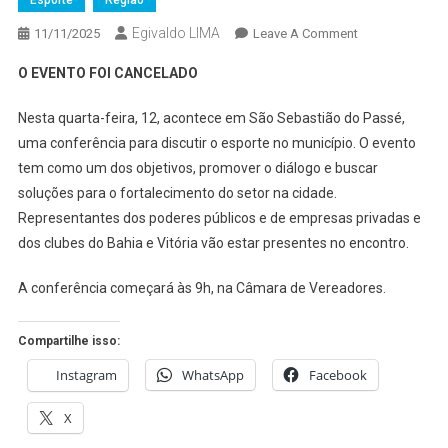
Esporte
Região
Egivaldo LIMA
On
11/11/2025
Leave A Comment
SÃO
O EVENTO FOI CANCELADO
SEB.
DO
Nesta quarta-feira, 12, acontece em São Sebastião do Passé,
PASSÉ:
uma conferência para discutir o esporte no município. O evento
CONFERÊNCIA
tem como um dos objetivos, promover o diálogo e buscar
MUNICIPAL
soluções para o fortalecimento do setor na cidade.
DO
ESPORTE
Representantes dos poderes públicos e de empresas privadas e
SERÁ
dos clubes do Bahia e Vitória vão estar presentes no encontro.
REALIZADA
NESTA
A conferência começará às 9h, na Câmara de Vereadores.
QUARTA
Compartilhe isso:
Instagram
WhatsApp
Facebook
X