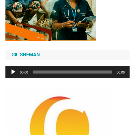
GIL SHEMAN
Tocador
00:00
00:00
de
áudio