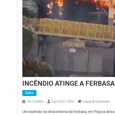
INCÊNDIO ATINGE A FERBAS
Bahia
Egivaldo LIMA
On
19/11/2025
Leave A Comment
INC
Um incêndio na área interna da Ferbasa, em Pojuca deixo
ATI