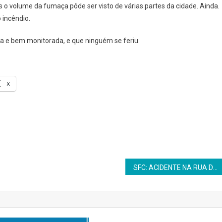
o volume da fumaça pôde ser visto de várias partes da cidade. Ainda.
 incêndio.
RBASA
a e bem monitorada, e que ninguém se feriu.
JUCA
X
SFC: ACIDENTE NA RUA DE SAPATEIRO DEIXA TRÊS CARROS DANIFICADOS