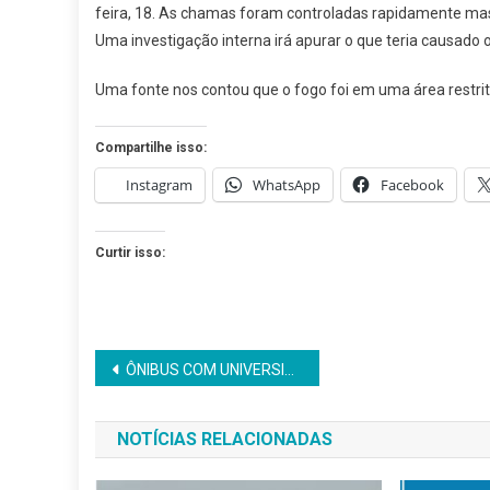
feira, 18. As chamas foram controladas rapidamente mas 
A
Uma investigação interna irá apurar o que teria causado o
FE
EM
Uma fonte nos contou que o fogo foi em uma área restrit
PO
Compartilhe isso:
Instagram
WhatsApp
Facebook
Curtir isso:
Navegação
ÔNIBUS COM UNIVERSITÁRIOS DE SÃO FCO DO CONDE PEGA FOGO DURANTE A VIAGEM
de
NOTÍCIAS RELACIONADAS
Post