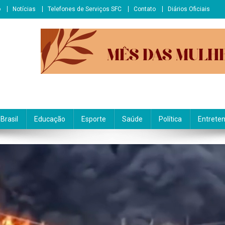
o
Notícias
Telefones de Serviços SFC
Contato
Diários Oficiais
Brasil
Educação
Esporte
Saúde
Política
Entrete