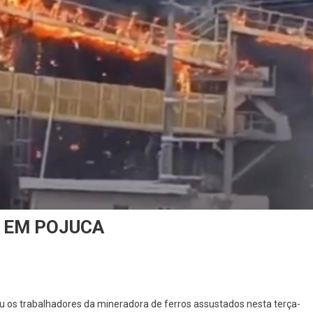
A EM POJUCA
ÊNDIO
u os trabalhadores da mineradora de ferros assustados nesta terça-
NGE