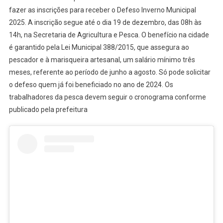
ABRE
fazer as inscrições para receber o Defeso Inverno Municipal
INSCRIÇÕES
2025. A inscrição segue até o dia 19 de dezembro, das 08h às
PARA
14h, na Secretaria de Agricultura e Pesca. O benefício na cidade
O
PAGAMENTO
é garantido pela Lei Municipal 388/2015, que assegura ao
DO
pescador e à marisqueira artesanal, um salário mínimo três
DEFESO
meses, referente ao período de junho a agosto. Só pode solicitar
INVERNO
o defeso quem já foi beneficiado no ano de 2024. Os
trabalhadores da pesca devem seguir o cronograma conforme
publicado pela prefeitura