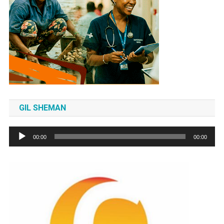
GIL SHEMAN
Tocador
00:00
00:00
de
áudio