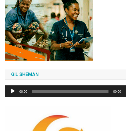
GIL SHEMAN
Tocador
00:00
00:00
de
áudio