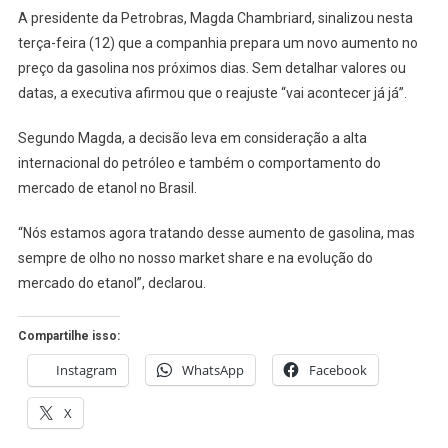
PETROBRAS
A presidente da Petrobras, Magda Chambriard, sinalizou nesta
VAI
terça-feira (12) que a companhia prepara um novo aumento no
REAJUSTAR
preço da gasolina nos próximos dias. Sem detalhar valores ou
O
datas, a executiva afirmou que o reajuste “vai acontecer já já”.
PREÇO
DA
Segundo Magda, a decisão leva em consideração a alta
GASOLINA?
internacional do petróleo e também o comportamento do
mercado de etanol no Brasil.
“Nós estamos agora tratando desse aumento de gasolina, mas
sempre de olho no nosso market share e na evolução do
mercado do etanol”, declarou.
Compartilhe isso:
Instagram
WhatsApp
Facebook
X