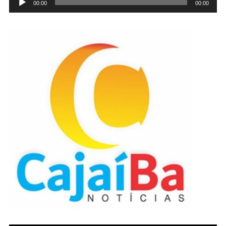
00:00
00:00
de
áudio