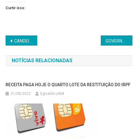
Curtir isso:
Navegação
CANDEIAS ESTÁ IMPLANTANDO CHIP EM MULHERES PARA EVITAR GRAVIDEZ
GOVERNO PRORROGA INSCRIÇÕES DOS EDITAIS CULTURAIS PARA O SÃO JOÃO
de
NOTÍCIAS RELACIONADAS
Post
RECEITA PAGA HOJE O QUARTO LOTE DA RESTITUIÇÃO DO IRPF
31/08/2022
Egivaldo LIMA