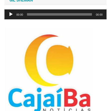
GIL SHEMAN
Tocador
00:00
00:00
de
áudio