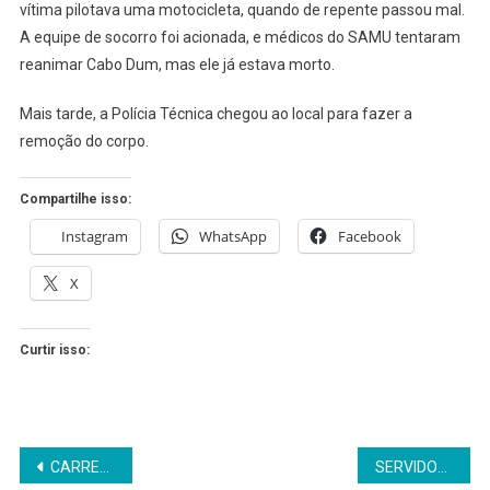
vítima pilotava uma motocicleta, quando de repente passou mal.
EM
FRENTE
A equipe de socorro foi acionada, e médicos do SAMU tentaram
À
reanimar Cabo Dum, mas ele já estava morto.
RODOVIÁRIA
Mais tarde, a Polícia Técnica chegou ao local para fazer a
remoção do corpo.
Compartilhe isso:
Instagram
WhatsApp
Facebook
X
Curtir isso:
Navegação
CARRETA DE CERVEJA TOMBA EM SÃO SEB. DO PASSÉ
SERVIDORES FAZEM MANIFESTAÇÃO NO PORTAL