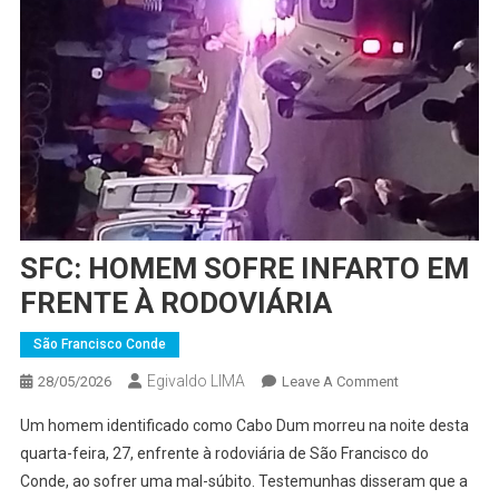
SFC: HOMEM SOFRE INFARTO EM
FRENTE À RODOVIÁRIA
São Francisco Conde
Egivaldo LIMA
On
28/05/2026
Leave A Comment
SFC:
Um homem identificado como Cabo Dum morreu na noite desta
HOMEM
quarta-feira, 27, enfrente à rodoviária de São Francisco do
SOFRE
Conde, ao sofrer uma mal-súbito. Testemunhas disseram que a
INFARTO