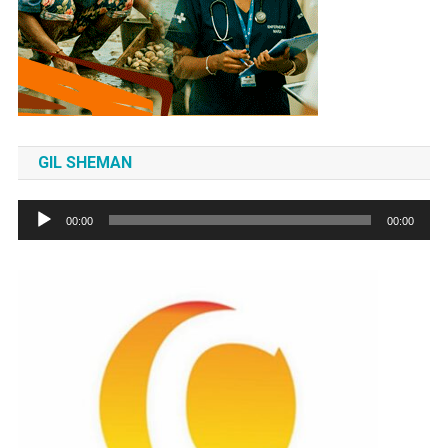
GIL SHEMAN
Tocador
00:00
00:00
de
áudio