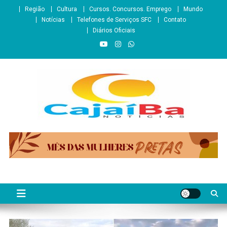
Skip
Região
Cultura
Cursos. Concursos. Emprego
Mundo
to
Notícias
Telefones de Serviços SFC
Contato
content
Diários Oficiais
CajaíbaNotícias
Informação é Poder___São Francisco do Conde/BA