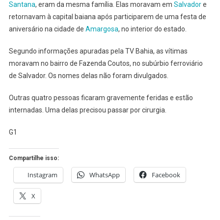
Santana
, eram da mesma família. Elas moravam em
Salvador
EM
e
BR
retornavam à capital baiana após participarem de uma festa de
FEDERAL
aniversário na cidade de
Amargosa
, no interior do estado.
NA
BAHIA
Segundo informações apuradas pela TV Bahia, as vítimas
moravam no bairro de Fazenda Coutos, no subúrbio ferroviário
de Salvador. Os nomes delas não foram divulgados.
Outras quatro pessoas ficaram gravemente feridas e estão
internadas. Uma delas precisou passar por cirurgia.
G1
Compartilhe isso:
Instagram
WhatsApp
Facebook
X