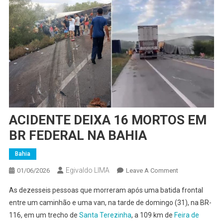
ACIDENTE DEIXA 16 MORTOS EM
BR FEDERAL NA BAHIA
Bahia
Egivaldo LIMA
On
01/06/2026
Leave A Comment
ACIDENTE
As dezesseis pessoas que morreram após uma batida frontal
DEIXA
entre um caminhão e uma van, na tarde de domingo (31), na BR-
16
116, em um trecho de
Santa Terezinha
, a 109 km de
Feira de
MORTOS