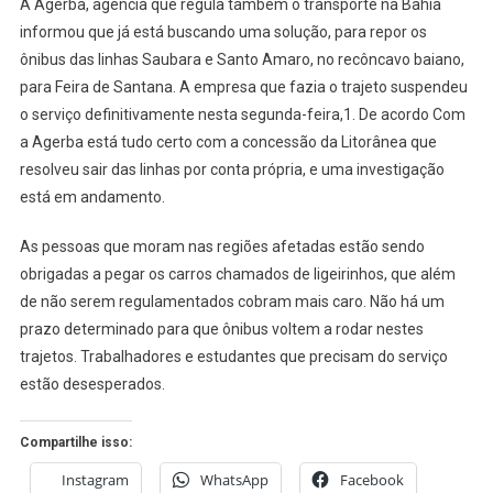
A Agerba, agência que regula também o transporte na Bahia
SE
informou que já está buscando uma solução, para repor os
PRONUNCIA
ônibus das linhas Saubara e Santo Amaro, no recôncavo baiano,
SOBRE
para Feira de Santana. A empresa que fazia o trajeto suspendeu
SAÍDA
DAS
o serviço definitivamente nesta segunda-feira,1. De acordo Com
LINHAS
a Agerba está tudo certo com a concessão da Litorânea que
DE
resolveu sair das linhas por conta própria, e uma investigação
SAUBARA
está em andamento.
E
SANTO
As pessoas que moram nas regiões afetadas estão sendo
AMARO
obrigadas a pegar os carros chamados de ligeirinhos, que além
PARA
de não serem regulamentados cobram mais caro. Não há um
F.
prazo determinado para que ônibus voltem a rodar nestes
DE
trajetos. Trabalhadores e estudantes que precisam do serviço
SANTANA
estão desesperados.
Compartilhe isso:
Instagram
WhatsApp
Facebook