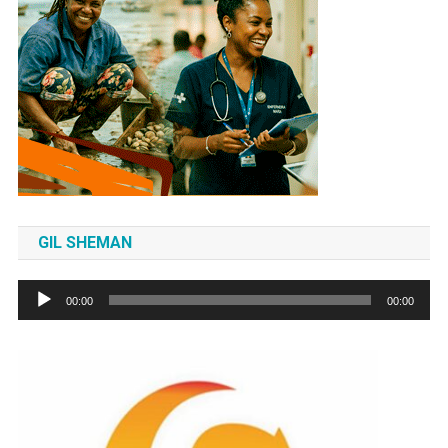
GIL SHEMAN
Tocador
00:00
00:00
de
áudio