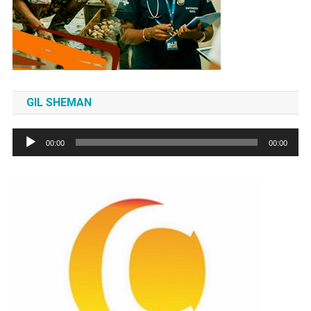
GIL SHEMAN
Tocador
00:00
00:00
de
áudio