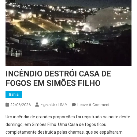
INCÊNDIO DESTRÓI CASA DE
FOGOS EM SIMÕES FILHO
Bahia
Egivaldo LIMA
On
22/06/2026
Leave A Comment
INCÊNDIO
Um incêndio de grandes proporções foi registrado na noite deste
DESTRÓI
domingo, em Simões Filho. Uma Casa de fogos ficou
CASA
completamente destruída pelas chamas, que se espalharam
DE